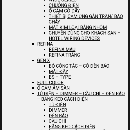
CHUÔNG ĐIỆN
Ổ CẮM CÓ DÂY
THIẾT BỊ CẢM ỨNG GẮN TRẦN/ BÁO
CHÁY
MẶT KIM LOẠI BẰNG NHÔM
CHUYÊN DÙNG CHO KHÁCH SẠN –
HOTEL WIRING DEVICES
REFINA
REFINA MÀU
REFINA TRẮNG
GEN X
BỘ CÔNG TẮC – CÓ ĐÈN BÁO
MẶT ĐẬY
BS – TYPE
FULL COLOR
Ổ CẮM ÂM SÀN
TỦ ĐIỆN – DIMMER – CẦU CHÌ – ĐÈN BÁO
– BĂNG KEO CÁCH ĐIỆN
TỦ ĐIỆN
DIMMER
ĐÈN BÁO
CẦU CHÌ
BĂNG KEO CÁCH ĐIỆN