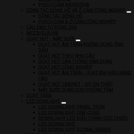
PHÍCH CẮM MEIKOSHA
CÔNG TẮC ĐỒNG HỒ VÀ Ổ CẮM CÔNG NGHIỆP
CÔNG TẮC ĐỒNG HỒ
PHÍCH CẮM & Ổ CẮM CÔNG NGHIỆP
CẦU DAO TỰ ĐỘNG DIN
MCCB/ELB/HB
QUẠT HÚT - MÁY SƯỞI
QUẠT HÚT ÂM TRẦN KHÔNG DÙNG ỐNG
DẪN
QUẠT HÚT THEO NHU CẦU
QUẠT HÚT GẮN TƯỜNG DÂN DỤNG
QUẠT HÚT CÔNG NGHIỆP
QUẠT HÚT ÂM TRẦN - QUẠT ÊM HIỆU NĂNG
CAO
QUẠT HÚT CABINET - ĐỘ ỒN THẤP
MÁY SƯỞI DÙNG CHO PHÒNG TẮM
QUẠT TRẦN
LED DOWLIGHT
LED DOWNLIGHT PANEL TRÒN
LED DOWNLIGHT ONE-CORE
DOWNLIGHT LED ĐIỀU CHỈNH GÓC CHIẾU
LED DOWNLIGHT
LED DOWNLIGHT GLOBAL SERIES