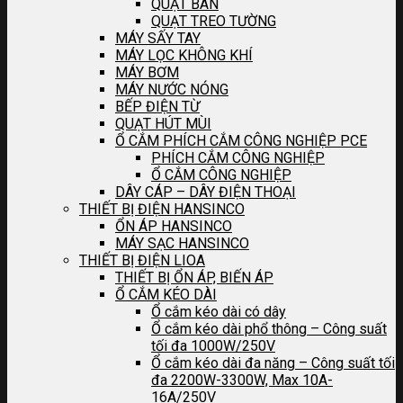
QUẠT BÀN
QUẠT TREO TƯỜNG
MÁY SẤY TAY
MÁY LỌC KHÔNG KHÍ
MÁY BƠM
MÁY NƯỚC NÓNG
BẾP ĐIỆN TỪ
QUẠT HÚT MÙI
Ổ CẮM PHÍCH CẮM CÔNG NGHIỆP PCE
PHÍCH CẮM CÔNG NGHIỆP
Ổ CẮM CÔNG NGHIỆP
DÂY CÁP – DÂY ĐIỆN THOẠI
THIẾT BỊ ĐIỆN HANSINCO
ỔN ÁP HANSINCO
MÁY SẠC HANSINCO
THIẾT BỊ ĐIỆN LIOA
THIẾT BỊ ỔN ÁP, BIẾN ÁP
Ổ CẮM KÉO DÀI
Ổ cắm kéo dài có dây
Ổ cắm kéo dài phổ thông – Công suất
tối đa 1000W/250V
Ổ cắm kéo dài đa năng – Công suất tối
đa 2200W-3300W, Max 10A-
16A/250V