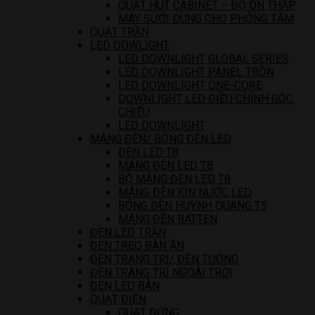
QUẠT HÚT CABINET – ĐỘ ỒN THẤP
MÁY SƯỞI DÙNG CHO PHÒNG TẮM
QUẠT TRẦN
LED DOWLIGHT
LED DOWNLIGHT GLOBAL SERIES
LED DOWNLIGHT PANEL TRÒN
LED DOWNLIGHT ONE-CORE
DOWNLIGHT LED ĐIỀU CHỈNH GÓC
CHIẾU
LED DOWNLIGHT
MÁNG ĐÈN/ BÓNG ĐÈN LED
ĐÈN LED T8
MÁNG ĐÈN LED T8
BỘ MÁNG ĐÈN LED T8
MÁNG ĐÈN KÍN NƯỚC LED
BÓNG ĐÈN HUỲNH QUANG T5
MÁNG ĐÈN BATTEN
ĐÈN LED TRẦN
ĐÈN TREO BÀN ĂN
ĐÈN TRANG TRÍ/ ĐÈN TƯỜNG
ĐÈN TRANG TRÍ NGOÀI TRỜI
ĐÈN LED BÀN
QUẠT ĐIỆN
QUẠT ĐỨNG