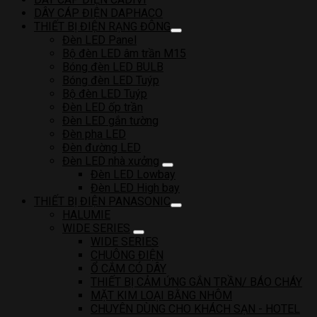
DÂY CÁP ĐIỆN DAPHACO
THIẾT BỊ ĐIỆN RẠNG ĐÔNG
Đèn LED Panel
Bộ đèn LED âm trần M15
Bóng đèn LED BULB
Bóng đèn LED Tuýp
Bộ đèn LED Tuýp
Đèn LED ốp trần
Đèn LED gắn tường
Đèn pha LED
Đèn đường LED
Đèn LED nhà xưởng
Đèn LED Lowbay
Đèn LED High bay
THIẾT BỊ ĐIỆN PANASONIC
HALUMIE
WIDE SERIES
WIDE SERIES
CHUÔNG ĐIỆN
Ổ CẮM CÓ DÂY
THIẾT BỊ CẢM ỨNG GẮN TRẦN/ BÁO CHÁY
MẶT KIM LOẠI BẰNG NHÔM
CHUYÊN DÙNG CHO KHÁCH SẠN - HOTEL