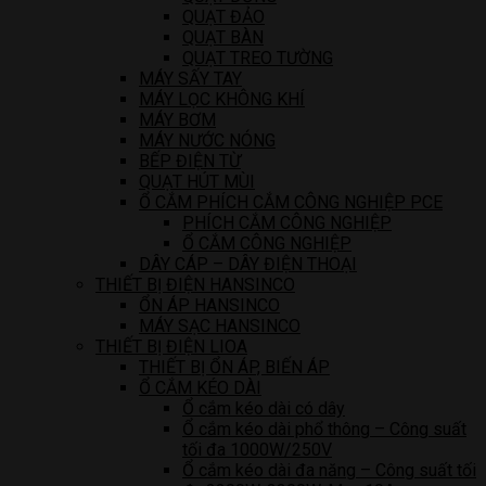
QUẠT ĐẢO
QUẠT BÀN
QUẠT TREO TƯỜNG
MÁY SẤY TAY
MÁY LỌC KHÔNG KHÍ
MÁY BƠM
MÁY NƯỚC NÓNG
BẾP ĐIỆN TỪ
QUẠT HÚT MÙI
Ổ CẮM PHÍCH CẮM CÔNG NGHIỆP PCE
PHÍCH CẮM CÔNG NGHIỆP
Ổ CẮM CÔNG NGHIỆP
DÂY CÁP – DÂY ĐIỆN THOẠI
THIẾT BỊ ĐIỆN HANSINCO
ỔN ÁP HANSINCO
MÁY SẠC HANSINCO
THIẾT BỊ ĐIỆN LIOA
THIẾT BỊ ỔN ÁP, BIẾN ÁP
Ổ CẮM KÉO DÀI
Ổ cắm kéo dài có dây
Ổ cắm kéo dài phổ thông – Công suất
tối đa 1000W/250V
Ổ cắm kéo dài đa năng – Công suất tối