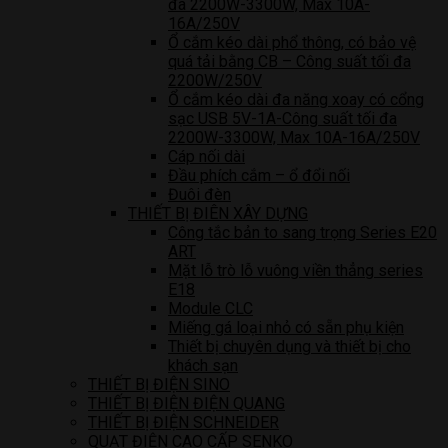
đa 2200W-3300W, Max 10A-
16A/250V
Ổ cắm kéo dài phổ thông, có bảo vệ
quá tải bằng CB – Công suất tối đa
2200W/250V
Ổ cắm kéo dài đa năng xoay có cổng
sạc USB 5V-1A-Công suất tối đa
2200W-3300W, Max 10A-16A/250V
Cáp nối dài
Đầu phích cắm – ổ đổi nối
Đuôi đèn
THIẾT BỊ ĐIÊN XÂY DỰNG
Công tắc bản to sang trọng Series E20
ART
Mặt lỗ trò lỗ vuông viền thẳng series
E18
Module CLC
Miếng gá loại nhỏ có sẵn phụ kiện
Thiết bị chuyên dụng và thiết bị cho
khách sạn
THIẾT BỊ ĐIỆN SINO
THIẾT BỊ ĐIỆN ĐIỆN QUANG
THIẾT BỊ ĐIỆN SCHNEIDER
QUẠT ĐIỆN CAO CẤP SENKO