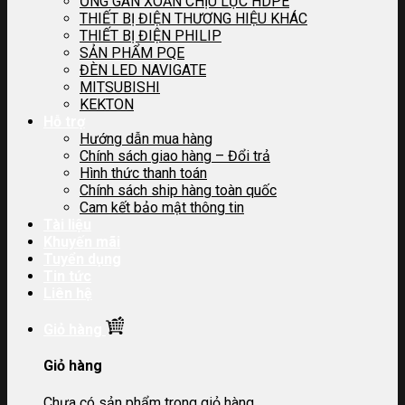
ỐNG GÂN XOẮN CHỊU LỰC HDPE
THIẾT BỊ ĐIỆN THƯƠNG HIỆU KHÁC
THIẾT BỊ ĐIỆN PHILIP
SẢN PHẨM PQE
ĐÈN LED NAVIGATE
MITSUBISHI
KEKTON
Hỗ trợ
Hướng dẫn mua hàng
Chính sách giao hàng – Đổi trả
Hình thức thanh toán
Chính sách ship hàng toàn quốc
Cam kết bảo mật thông tin
Tài liệu
Khuyến mãi
Tuyển dụng
Tin tức
Liên hệ
Giỏ hàng
Giỏ hàng
Chưa có sản phẩm trong giỏ hàng.