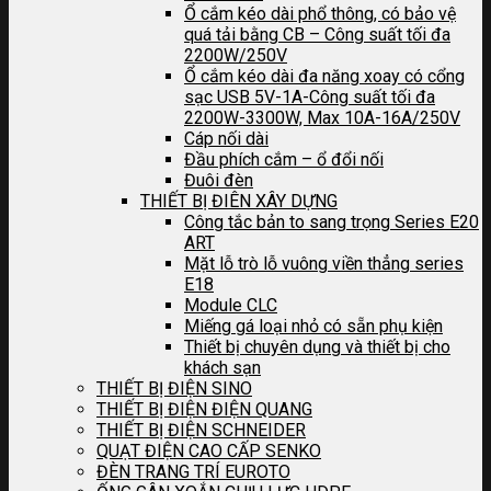
Ổ cắm kéo dài phổ thông, có bảo vệ
quá tải bằng CB – Công suất tối đa
2200W/250V
Ổ cắm kéo dài đa năng xoay có cổng
sạc USB 5V-1A-Công suất tối đa
2200W-3300W, Max 10A-16A/250V
Cáp nối dài
Đầu phích cắm – ổ đổi nối
Đuôi đèn
THIẾT BỊ ĐIÊN XÂY DỰNG
Công tắc bản to sang trọng Series E20
ART
Mặt lỗ trò lỗ vuông viền thẳng series
E18
Module CLC
Miếng gá loại nhỏ có sẵn phụ kiện
Thiết bị chuyên dụng và thiết bị cho
khách sạn
THIẾT BỊ ĐIỆN SINO
THIẾT BỊ ĐIỆN ĐIỆN QUANG
THIẾT BỊ ĐIỆN SCHNEIDER
QUẠT ĐIỆN CAO CẤP SENKO
ĐÈN TRANG TRÍ EUROTO