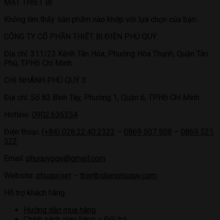
MẶT THIẾT BỊ
Không tìm thấy sản phẩm nào khớp với lựa chọn của bạn.
CÔNG TY CỔ PHẦN THIẾT BỊ ĐIỆN PHÚ QUÝ
Địa chỉ: 311/23 Kênh Tân Hóa, Phường Hòa Thạnh, Quận Tân
Phú, TP.Hồ Chí Minh
CHI NHÁNH PHÚ QUÝ 3
Địa chỉ: Số 83 Bình Tây, Phường 1, Quận 6, TP.Hồ Chí Minh
Hotline:
0902.636354
Điện thoại:
(+84) 028.22.40.2323
–
0869 507 508
–
0869 521
522
Email:
phuquypqe@gmail.com
Website:
phuqui.net
–
thietbidienphuquy.com
Hỗ trợ khách hàng
Hướng dẫn mua hàng
Chính sách giao hàng – Đổi trả