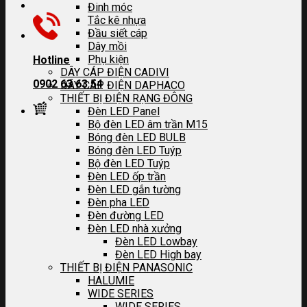
Đinh móc
Tắc kê nhựa
Đầu siết cáp
Dây mồi
Phụ kiện
Hotline
DÂY CÁP ĐIỆN CADIVI
0902 63 63 54
DÂY CÁP ĐIỆN DAPHACO
THIẾT BỊ ĐIỆN RẠNG ĐÔNG
Đèn LED Panel
Bộ đèn LED âm trần M15
Bóng đèn LED BULB
Bóng đèn LED Tuýp
Bộ đèn LED Tuýp
Đèn LED ốp trần
Đèn LED gắn tường
Đèn pha LED
Đèn đường LED
Đèn LED nhà xưởng
Đèn LED Lowbay
Đèn LED High bay
THIẾT BỊ ĐIỆN PANASONIC
HALUMIE
WIDE SERIES
WIDE SERIES