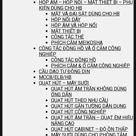
HỘP ÂM – HỘP NỐI – MẶT THIẾT BỊ – PHỤ
KIỆN DÙNG CHO HB
MẶT VÀ ĐAI SẮT DÙNG CHO HB
HỘP NỐI DÂY
HỘP ÂM VÀ HỘP NỔI
MẶT THIẾT BỊ
CÔNG TẮC THẺ
PHÍCH CẮM MEIKOSHA
CÔNG TẮC ĐỒNG HỒ VÀ Ổ CẮM CÔNG
NGHIỆP
CÔNG TẮC ĐỒNG HỒ
PHÍCH CẮM & Ổ CẮM CÔNG NGHIỆP
CẦU DAO TỰ ĐỘNG DIN
MCCB/ELB/HB
QUẠT HÚT – MÁY SƯỞI
QUẠT HÚT ÂM TRẦN KHÔNG DÙNG
ỐNG DẪN
QUẠT HÚT THEO NHU CẦU
QUẠT HÚT GẮN TƯỜNG DÂN DỤNG
QUẠT HÚT CÔNG NGHIỆP
QUẠT HÚT ÂM TRẦN – QUẠT ÊM HIỆU
NĂNG CAO
QUẠT HÚT CABINET – ĐỘ ỒN THẤP
MÁY SƯỞI DÙNG CHO PHÒNG TẮM