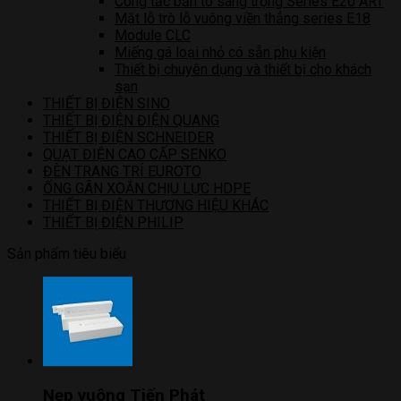
Công tắc bản to sang trọng Series E20 ART
Mặt lỗ trò lỗ vuông viền thẳng series E18
Module CLC
Miếng gá loại nhỏ có sẵn phụ kiện
Thiết bị chuyên dụng và thiết bị cho khách
sạn
THIẾT BỊ ĐIỆN SINO
THIẾT BỊ ĐIỆN ĐIỆN QUANG
THIẾT BỊ ĐIỆN SCHNEIDER
QUẠT ĐIỆN CAO CẤP SENKO
ĐÈN TRANG TRÍ EUROTO
ỐNG GÂN XOẮN CHỊU LỰC HDPE
THIẾT BỊ ĐIỆN THƯƠNG HIỆU KHÁC
THIẾT BỊ ĐIỆN PHILIP
Sản phẩm tiêu biểu
Nẹp vuông Tiến Phát