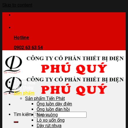
Skip to content
Hotline
0902 63 63 54
Trang chủ
Giới thiệu
Sản phẩm
Sản phẩm Tiến Phát
Ống luồn dây điện
Ống luồn đàn hồi
Tìm kiếm:
Nẹp vuông
Lò xo uốn ống
Dây rút nhựa