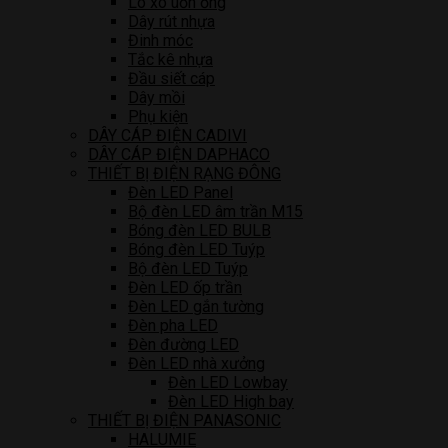
Lò xo uốn ống
Dây rút nhựa
Đinh móc
Tắc kê nhựa
Đầu siết cáp
Dây mồi
Phụ kiện
DÂY CÁP ĐIỆN CADIVI
DÂY CÁP ĐIỆN DAPHACO
THIẾT BỊ ĐIỆN RẠNG ĐÔNG
Đèn LED Panel
Bộ đèn LED âm trần M15
Bóng đèn LED BULB
Bóng đèn LED Tuýp
Bộ đèn LED Tuýp
Đèn LED ốp trần
Đèn LED gắn tường
Đèn pha LED
Đèn đường LED
Đèn LED nhà xưởng
Đèn LED Lowbay
Đèn LED High bay
THIẾT BỊ ĐIỆN PANASONIC
HALUMIE