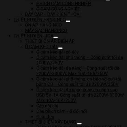
PHÍCH CẮM CÔNG NGHIỆP
Ổ CẮM CÔNG NGHIỆP
DÂY CÁP - DÂY ĐIỆN THOẠI
THIẾT BỊ ĐIỆN HANSINCO
ỔN ÁP HANSINCO
MÁY SẠC HANSINCO
THIẾT BỊ ĐIỆN LIOA
THIẾT BỊ ỔN ÁP, BIẾN ÁP
Ổ CẮM KÉO DÀI
Ổ cắm kéo dài có dây
Ổ cắm kéo dài phổ thông – Công suất tối đa
1000W/250V
Ổ cắm kéo dài đa năng – Công suất tối đa
2200W-3300W, Max 10A-16A/250V
Ổ cắm kéo dài phổ thông, có bảo vệ quá tải
bằng CB – Công suất tối đa 2200W/250V
Ổ cắm kéo dài đa năng xoay có cổng sạc
USB 5V-1A-Công suất tối đa 2200W-3300W,
Max 10A-16A/250V
Cáp nối dài
Đầu phích cắm - ổ đổi nối
Đuôi đèn
THIẾT BỊ ĐIÊN XÂY DỰNG