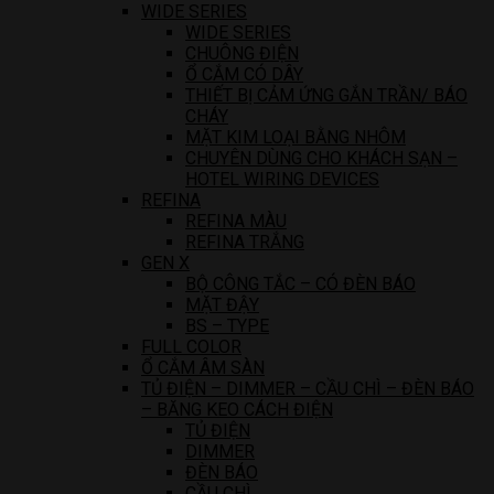
WIDE SERIES
WIDE SERIES
CHUÔNG ĐIỆN
Ổ CẮM CÓ DÂY
THIẾT BỊ CẢM ỨNG GẮN TRẦN/ BÁO
CHÁY
MẶT KIM LOẠI BẰNG NHÔM
CHUYÊN DÙNG CHO KHÁCH SẠN –
HOTEL WIRING DEVICES
REFINA
REFINA MÀU
REFINA TRẮNG
GEN X
BỘ CÔNG TẮC – CÓ ĐÈN BÁO
MẶT ĐẬY
BS – TYPE
FULL COLOR
Ổ CẮM ÂM SÀN
TỦ ĐIỆN – DIMMER – CẦU CHÌ – ĐÈN BÁO
– BĂNG KEO CÁCH ĐIỆN
TỦ ĐIỆN
DIMMER
ĐÈN BÁO
CẦU CHÌ