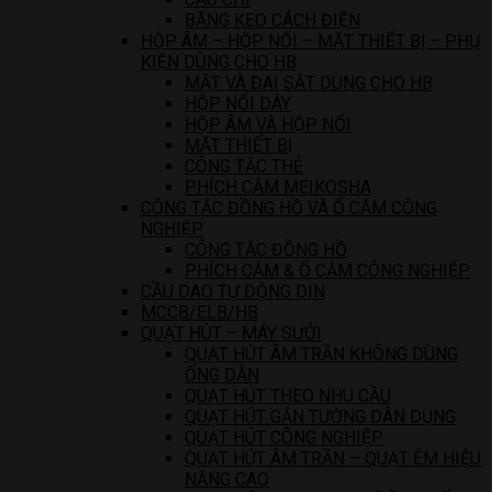
BĂNG KEO CÁCH ĐIỆN
HỘP ÂM – HỘP NỐI – MẶT THIẾT BỊ – PHỤ
KIỆN DÙNG CHO HB
MẶT VÀ ĐAI SẮT DÙNG CHO HB
HỘP NỐI DÂY
HỘP ÂM VÀ HỘP NỔI
MẶT THIẾT BỊ
CÔNG TẮC THẺ
PHÍCH CẮM MEIKOSHA
CÔNG TẮC ĐỒNG HỒ VÀ Ổ CẮM CÔNG
NGHIỆP
CÔNG TẮC ĐỒNG HỒ
PHÍCH CẮM & Ổ CẮM CÔNG NGHIỆP
CẦU DAO TỰ ĐỘNG DIN
MCCB/ELB/HB
QUẠT HÚT – MÁY SƯỞI
QUẠT HÚT ÂM TRẦN KHÔNG DÙNG
ỐNG DẪN
QUẠT HÚT THEO NHU CẦU
QUẠT HÚT GẮN TƯỜNG DÂN DỤNG
QUẠT HÚT CÔNG NGHIỆP
QUẠT HÚT ÂM TRẦN – QUẠT ÊM HIỆU
NĂNG CAO