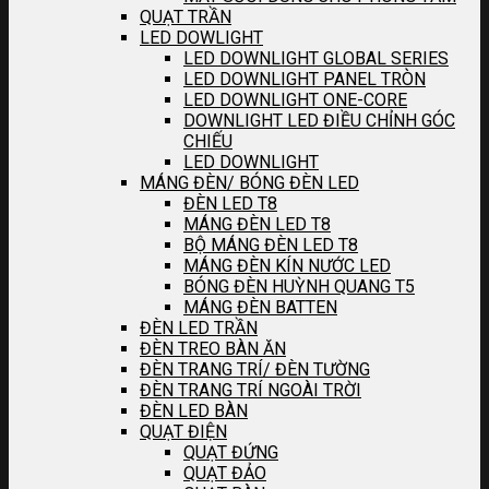
QUẠT TRẦN
LED DOWLIGHT
LED DOWNLIGHT GLOBAL SERIES
LED DOWNLIGHT PANEL TRÒN
LED DOWNLIGHT ONE-CORE
DOWNLIGHT LED ĐIỀU CHỈNH GÓC
CHIẾU
LED DOWNLIGHT
MÁNG ĐÈN/ BÓNG ĐÈN LED
ĐÈN LED T8
MÁNG ĐÈN LED T8
BỘ MÁNG ĐÈN LED T8
MÁNG ĐÈN KÍN NƯỚC LED
BÓNG ĐÈN HUỲNH QUANG T5
MÁNG ĐÈN BATTEN
ĐÈN LED TRẦN
ĐÈN TREO BÀN ĂN
ĐÈN TRANG TRÍ/ ĐÈN TƯỜNG
ĐÈN TRANG TRÍ NGOÀI TRỜI
ĐÈN LED BÀN
QUẠT ĐIỆN
QUẠT ĐỨNG
QUẠT ĐẢO