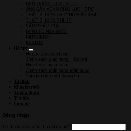
ĐÈN TRANG TRÍ EUROTO
ỐNG GÂN XOẮN CHỊU LỰC HDPE
THIẾT BỊ ĐIỆN THƯƠNG HIỆU KHÁC
THIẾT BỊ ĐIỆN PHILIP
SẢN PHẨM PQE
ĐÈN LED NAVIGATE
MITSUBISHI
KEKTON
Hỗ trợ
Hướng dẫn mua hàng
Chính sách giao hàng – Đổi trả
Hình thức thanh toán
Chính sách ship hàng toàn quốc
Cam kết bảo mật thông tin
Tài liệu
Khuyến mãi
Tuyển dụng
Tin tức
Liên hệ
Đăng nhập
Tên tài khoản hoặc địa chỉ email
*