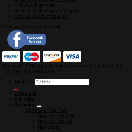
Hình thức thanh toán
Chính sách ship hàng toàn quốc
Cam kết bảo mật thông tin
Tìm chúng tôi trên Facebook
Bản quyền © Phú Quý. Design by Vinahost
| Trực tuyến: 1 |
Hôm nay: 46 | Tổng: 37621
Tìm kiếm:
Trang chủ
Giới thiệu
Sản phẩm
Sản phẩm Tiến Phát
Ống luồn dây điện
Ống luồn đàn hồi
Nẹp vuông