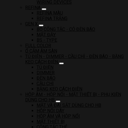
WIRING DEVICES
REFINA
REFINA MÀU
REFINA TRẮNG
GEN X
BỘ CÔNG TẮC - CÓ ĐÈN BÁO
MẶT ĐẬY
BS - TYPE
FULL COLOR
Ổ CẮM ÂM SÀN
TỦ ĐIỆN - DIMMER - CẦU CHÌ - ĐÈN BÁO - BĂNG
KEO CÁCH ĐIỆN
TỦ ĐIỆN
DIMMER
ĐÈN BÁO
CẦU CHÌ
BĂNG KEO CÁCH ĐIỆN
HỘP ÂM - HỘP NỐI - MẶT THIẾT BỊ - PHỤ KIỆN
DÙNG CHO HB
MẶT VÀ ĐAI SẮT DÙNG CHO HB
HỘP NỐI DÂY
HỘP ÂM VÀ HỘP NỔI
MẶT THIẾT BỊ
CÔNG TẮC THẺ