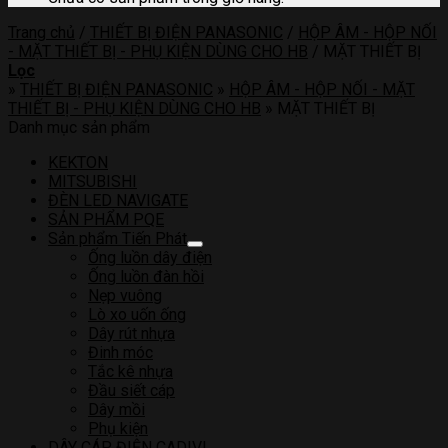
Trang chủ
/
THIẾT BỊ ĐIỆN PANASONIC
/
HỘP ÂM - HỘP NỐI
- MẶT THIẾT BỊ - PHỤ KIỆN DÙNG CHO HB
/
MẶT THIẾT BỊ
Lọc
»
THIẾT BỊ ĐIỆN PANASONIC
»
HỘP ÂM - HỘP NỐI - MẶT
THIẾT BỊ - PHỤ KIỆN DÙNG CHO HB
»
MẶT THIẾT BỊ
Danh mục sản phẩm
KEKTON
MITSUBISHI
ĐÈN LED NAVIGATE
SẢN PHẨM PQE
Sản phẩm Tiến Phát
Ống luồn dây điện
Ống luồn đàn hồi
Nẹp vuông
Lò xo uốn ống
Dây rút nhựa
Đinh móc
Tắc kê nhựa
Đầu siết cáp
Dây mồi
Phụ kiện
DÂY CÁP ĐIỆN CADIVI