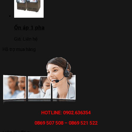
Ổn áp 1 pha
Giá:
Liên hệ
Hỗ trợ mua hàng
HOTLINE: 0902.636354
0869 507 508 – 0869 521 522