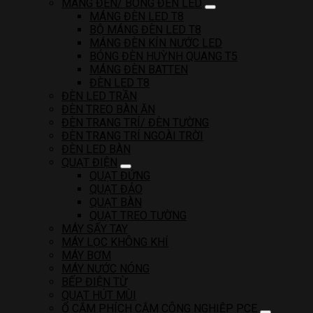
MÁNG ĐÈN/ BÓNG ĐÈN LED
MÁNG ĐÈN LED T8
BỘ MÁNG ĐÈN LED T8
MÁNG ĐÈN KÍN NƯỚC LED
BÓNG ĐÈN HUỲNH QUANG T5
MÁNG ĐÈN BATTEN
ĐÈN LED T8
ĐÈN LED TRẦN
ĐÈN TREO BÀN ĂN
ĐÈN TRANG TRÍ/ ĐÈN TƯỜNG
ĐÈN TRANG TRÍ NGOÀI TRỜI
ĐÈN LED BÀN
QUẠT ĐIỆN
QUẠT ĐỨNG
QUẠT ĐẢO
QUẠT BÀN
QUẠT TREO TƯỜNG
MÁY SẤY TAY
MÁY LỌC KHÔNG KHÍ
MÁY BƠM
MÁY NƯỚC NÓNG
BẾP ĐIỆN TỪ
QUẠT HÚT MÙI
Ổ CẮM PHÍCH CẮM CÔNG NGHIỆP PCE