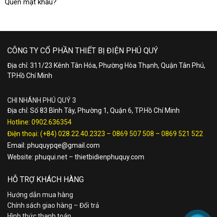
Quên mật khẩu?
CÔNG TY CỔ PHẦN THIẾT BỊ ĐIỆN PHÚ QUÝ
Địa chỉ: 311/23 Kênh Tân Hóa, Phường Hòa Thạnh, Quận Tân Phú,
TP.Hồ Chí Minh
CHI NHÁNH PHÚ QUÝ 3
Địa chỉ: Số 83 Bình Tây, Phường 1, Quận 6, TP.Hồ Chí Minh
Hotline:
0902.636354
Điện thoại:
(+84) 028.22.40.2323
–
0869 507 508
–
0869 521 522
Email:
phuquypqe@gmail.com
Website:
phuqui.net
–
thietbidienphuquy.com
HỖ TRỢ KHÁCH HÀNG
Hướng dẫn mua hàng
Chính sách giao hàng – Đổi trả
Hình thức thanh toán