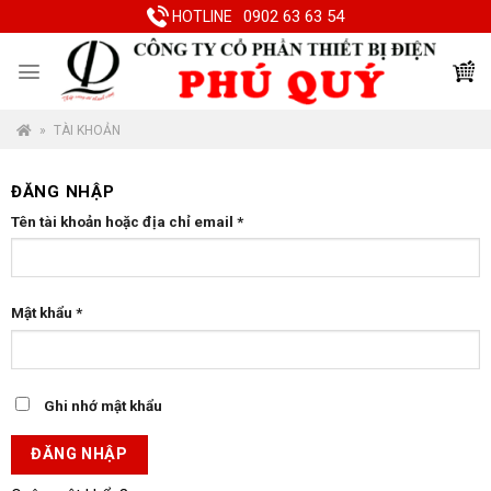
Skip
0902 63 63 54
HOTLINE
to
content
»
TÀI KHOẢN
ĐĂNG NHẬP
Tên tài khoản hoặc địa chỉ email
*
Mật khẩu
*
Ghi nhớ mật khẩu
ĐĂNG NHẬP