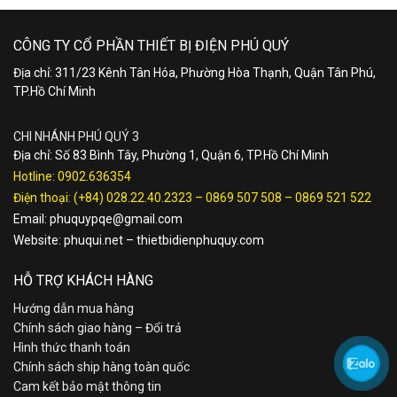
CÔNG TY CỔ PHẦN THIẾT BỊ ĐIỆN PHÚ QUÝ
Địa chỉ: 311/23 Kênh Tân Hóa, Phường Hòa Thạnh, Quận Tân Phú,
TP.Hồ Chí Minh
CHI NHÁNH PHÚ QUÝ 3
Địa chỉ: Số 83 Bình Tây, Phường 1, Quận 6, TP.Hồ Chí Minh
Hotline:
0902.636354
Điện thoại:
(+84) 028.22.40.2323
–
0869 507 508
–
0869 521 522
Email:
phuquypqe@gmail.com
Website:
phuqui.net
–
thietbidienphuquy.com
HỖ TRỢ KHÁCH HÀNG
Hướng dẫn mua hàng
Chính sách giao hàng – Đổi trả
Hình thức thanh toán
Chính sách ship hàng toàn quốc
Cam kết bảo mật thông tin