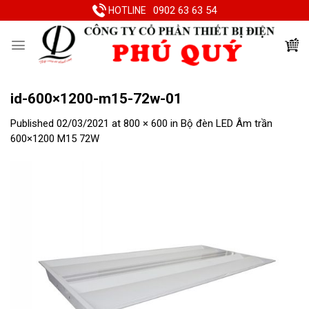
Skip
0902 63 63 54
HOTLINE
to
content
id-600×1200-m15-72w-01
Published
02/03/2021
at
800 × 600
in
Bộ đèn LED Âm trần
600×1200 M15 72W