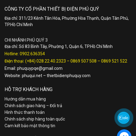
CÔNG TY CỔ PHẦN THIẾT BỊ ĐIỆN PHÚ QUÝ
Địa chỉ: 311/23 Kênh Tân Hóa, Phường Hòa Thạnh, Quận Tân Phú,
TP.Hồ Chí Minh
CHI NHÁNH PHÚ QUÝ 3
Địa chỉ: Số 83 Bình Tây, Phường 1, Quận 6, TP.Hồ Chí Minh
Hotline:
0902.636354
Điện thoại:
(+84) 028.22.40.2323
–
0869 507 508
–
0869 521 522
Email:
phuquypqe@gmail.com
Website:
phuqui.net
–
thietbidienphuquy.com
HỖ TRỢ KHÁCH HÀNG
Hướng dẫn mua hàng
Chính sách giao hàng – Đổi trả
Hình thức thanh toán
Chính sách ship hàng toàn quốc
Cam kết bảo mật thông tin