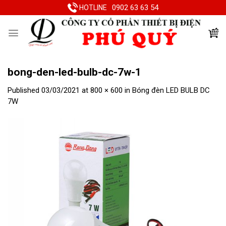
Skip
0902 63 63 54
HOTLINE
to
content
bong-den-led-bulb-dc-7w-1
Published
03/03/2021
at
800 × 600
in
Bóng đèn LED BULB DC
7W