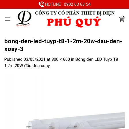
Skip
0902 63 63 54
HOTLINE
to
content
bong-den-led-tuyp-t8-1-2m-20w-dau-den-
xoay-3
Published
03/03/2021
at
800 × 600
in
Bóng đèn LED Tuýp T8
1.2m 20W đầu đèn xoay