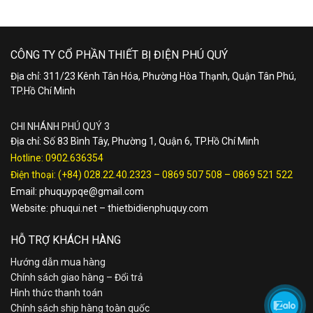
CÔNG TY CỔ PHẦN THIẾT BỊ ĐIỆN PHÚ QUÝ
Địa chỉ: 311/23 Kênh Tân Hóa, Phường Hòa Thạnh, Quận Tân Phú,
TP.Hồ Chí Minh
CHI NHÁNH PHÚ QUÝ 3
Địa chỉ: Số 83 Bình Tây, Phường 1, Quận 6, TP.Hồ Chí Minh
Hotline:
0902.636354
Điện thoại:
(+84) 028.22.40.2323
–
0869 507 508
–
0869 521 522
Email:
phuquypqe@gmail.com
Website:
phuqui.net
–
thietbidienphuquy.com
HỖ TRỢ KHÁCH HÀNG
Hướng dẫn mua hàng
Chính sách giao hàng – Đổi trả
Hình thức thanh toán
Chính sách ship hàng toàn quốc