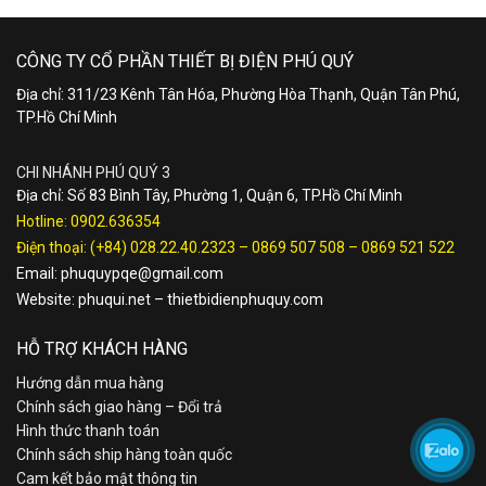
CÔNG TY CỔ PHẦN THIẾT BỊ ĐIỆN PHÚ QUÝ
Địa chỉ: 311/23 Kênh Tân Hóa, Phường Hòa Thạnh, Quận Tân Phú,
TP.Hồ Chí Minh
CHI NHÁNH PHÚ QUÝ 3
Địa chỉ: Số 83 Bình Tây, Phường 1, Quận 6, TP.Hồ Chí Minh
Hotline:
0902.636354
Điện thoại:
(+84) 028.22.40.2323
–
0869 507 508
–
0869 521 522
Email:
phuquypqe@gmail.com
Website:
phuqui.net
–
thietbidienphuquy.com
HỖ TRỢ KHÁCH HÀNG
Hướng dẫn mua hàng
Chính sách giao hàng – Đổi trả
Hình thức thanh toán
Chính sách ship hàng toàn quốc
Cam kết bảo mật thông tin