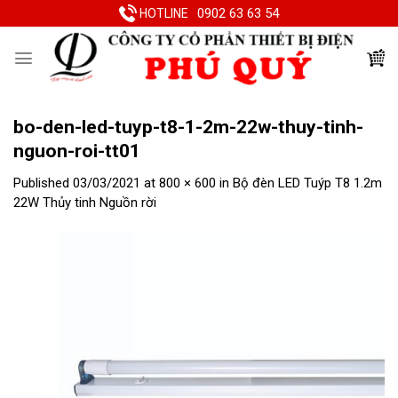
Skip
0902 63 63 54
HOTLINE
to
content
bo-den-led-tuyp-t8-1-2m-22w-thuy-tinh-
nguon-roi-tt01
Published
03/03/2021
at
800 × 600
in
Bộ đèn LED Tuýp T8 1.2m
22W Thủy tinh Nguồn rời