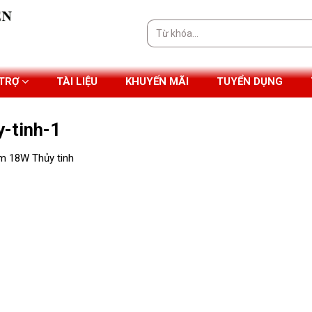
Tìm
kiếm:
 TRỢ
TÀI LIỆU
KHUYẾN MÃI
TUYỂN DỤNG
-tinh-1
m 18W Thủy tinh