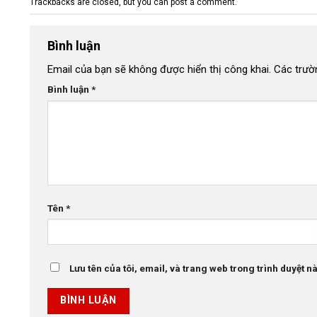
Trackbacks are closed, but you can
post a comment
.
Bình luận
Email của bạn sẽ không được hiển thị công khai.
Các trườ
Bình luận
*
Tên
*
Lưu tên của tôi, email, và trang web trong trình duyệt này