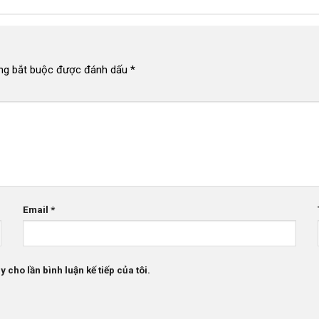
ng bắt buộc được đánh dấu
*
Email
*
 cho lần bình luận kế tiếp của tôi.