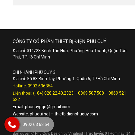
CÔNG TY CỔ PHẦN THIẾT BỊ ĐIỆN PHÚ QUÝ
Địa chỉ: 311/23 Kênh Tân Hóa, Phường Hòa Thạnh, Quận Tân
Phú, TP.Hồ Chí Minh
CHI NHÁNH PHÚ QUÝ 3
Địa chỉ: Số 83 Bình Tây, Phường 1, Quận 6, TP.Hồ Chí Minh
Hotline:
0902.636354
Điện thoại:
(+84) 028.22.40.2323
–
0869 507 508
–
0869 521
522
Email:
phuquypqe@gmail.com
Website:
phuqui.net
–
thietbidienphuquy.com
0902 63 63 54
Bản quyền © Phú Quý. Design by Vinahost
| Trực tuyến: 0 | Hôm nay: 14 |