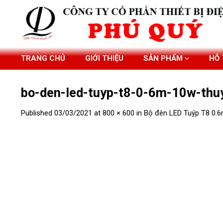
Skip
to
content
TRANG CHỦ
GIỚI THIỆU
SẢN PHẨM
HỖ
bo-den-led-tuyp-t8-0-6m-10w-thuy
Published
03/03/2021
at
800 × 600
in
Bộ đèn LED Tuýp T8 0.6