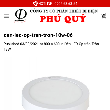
Skip
0902 63 63 54
HOTLINE
to
content
den-led-op-tran-tron-18w-06
Published
03/03/2021
at
800 × 600
in
Đèn LED Ốp trần Tròn
18W