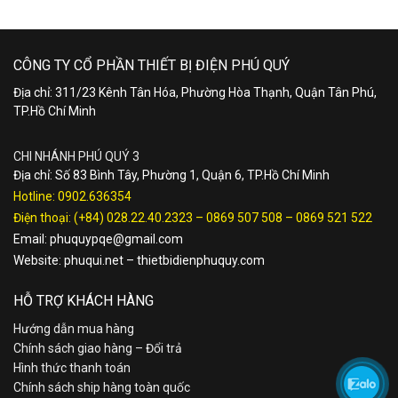
CÔNG TY CỔ PHẦN THIẾT BỊ ĐIỆN PHÚ QUÝ
Địa chỉ: 311/23 Kênh Tân Hóa, Phường Hòa Thạnh, Quận Tân Phú,
TP.Hồ Chí Minh
CHI NHÁNH PHÚ QUÝ 3
Địa chỉ: Số 83 Bình Tây, Phường 1, Quận 6, TP.Hồ Chí Minh
Hotline:
0902.636354
Điện thoại:
(+84) 028.22.40.2323
–
0869 507 508
–
0869 521 522
Email:
phuquypqe@gmail.com
Website:
phuqui.net
–
thietbidienphuquy.com
HỖ TRỢ KHÁCH HÀNG
Hướng dẫn mua hàng
Chính sách giao hàng – Đổi trả
Hình thức thanh toán
Chính sách ship hàng toàn quốc