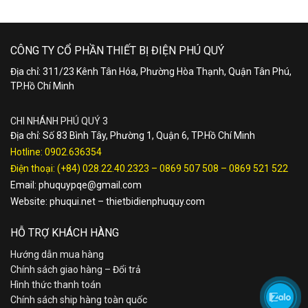
CÔNG TY CỔ PHẦN THIẾT BỊ ĐIỆN PHÚ QUÝ
Địa chỉ: 311/23 Kênh Tân Hóa, Phường Hòa Thạnh, Quận Tân Phú,
TP.Hồ Chí Minh
CHI NHÁNH PHÚ QUÝ 3
Địa chỉ: Số 83 Bình Tây, Phường 1, Quận 6, TP.Hồ Chí Minh
Hotline:
0902.636354
Điện thoại:
(+84) 028.22.40.2323
–
0869 507 508
–
0869 521 522
Email:
phuquypqe@gmail.com
Website:
phuqui.net
–
thietbidienphuquy.com
HỖ TRỢ KHÁCH HÀNG
Hướng dẫn mua hàng
Chính sách giao hàng – Đổi trả
Hình thức thanh toán
Chính sách ship hàng toàn quốc