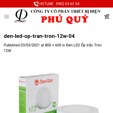
Skip
0902 63 63 54
HOTLINE
to
content
den-led-op-tran-tron-12w-04
Published
03/03/2021
at
800 × 600
in
Đèn LED Ốp trần Tròn
12W