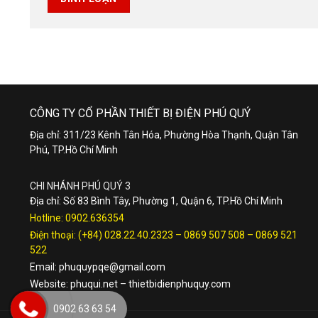
CÔNG TY CỔ PHẦN THIẾT BỊ ĐIỆN PHÚ QUÝ
Địa chỉ: 311/23 Kênh Tân Hóa, Phường Hòa Thạnh, Quận Tân
Phú, TP.Hồ Chí Minh
CHI NHÁNH PHÚ QUÝ 3
Địa chỉ: Số 83 Bình Tây, Phường 1, Quận 6, TP.Hồ Chí Minh
Hotline:
0902.636354
Điện thoại:
(+84) 028.22.40.2323
–
0869 507 508
–
0869 521
522
Email:
phuquypqe@gmail.com
Website:
phuqui.net
–
thietbidienphuquy.com
0902 63 63 54