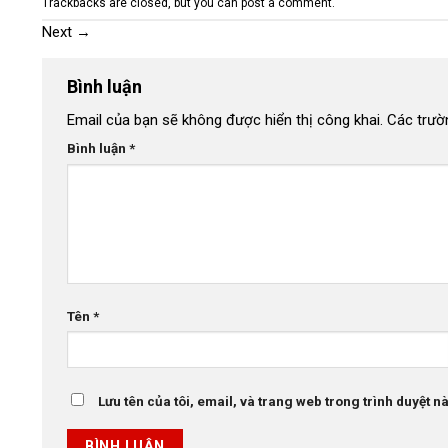
Trackbacks are closed, but you can
post a comment
.
Next
→
Bình luận
Email của bạn sẽ không được hiển thị công khai.
Các trườ
Bình luận
*
Tên
*
Lưu tên của tôi, email, và trang web trong trình duyệt này