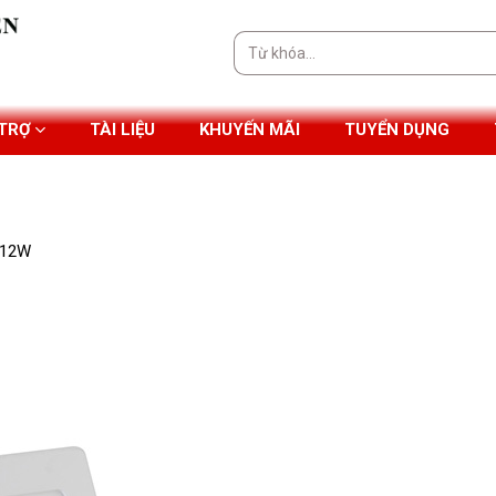
Tìm
kiếm:
 TRỢ
TÀI LIỆU
KHUYẾN MÃI
TUYỂN DỤNG
 12W