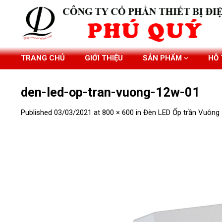
Skip
to
content
TRANG CHỦ
GIỚI THIỆU
SẢN PHẨM
HỖ
den-led-op-tran-vuong-12w-01
Published
03/03/2021
at
800 × 600
in
Đèn LED Ốp trần Vuông