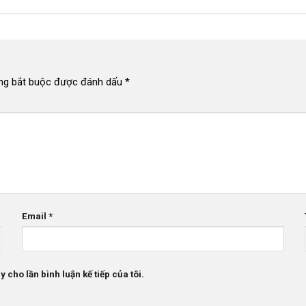
ng bắt buộc được đánh dấu
*
Email
*
 cho lần bình luận kế tiếp của tôi.