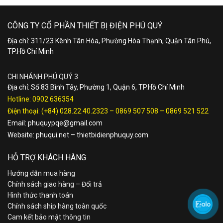
CÔNG TY CỔ PHẦN THIẾT BỊ ĐIỆN PHÚ QUÝ
Địa chỉ: 311/23 Kênh Tân Hóa, Phường Hòa Thạnh, Quận Tân Phú,
TP.Hồ Chí Minh
CHI NHÁNH PHÚ QUÝ 3
Địa chỉ: Số 83 Bình Tây, Phường 1, Quận 6, TP.Hồ Chí Minh
Hotline:
0902.636354
Điện thoại:
(+84) 028.22.40.2323
–
0869 507 508
–
0869 521 522
Email:
phuquypqe@gmail.com
Website:
phuqui.net
–
thietbidienphuquy.com
HỖ TRỢ KHÁCH HÀNG
Hướng dẫn mua hàng
Chính sách giao hàng – Đổi trả
Hình thức thanh toán
Chính sách ship hàng toàn quốc
Cam kết bảo mật thông tin