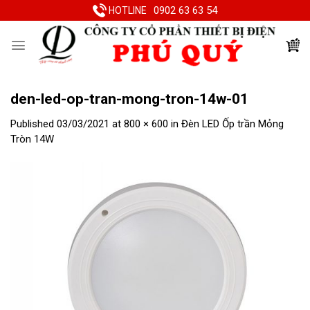
Skip
0902 63 63 54
HOTLINE
to
content
den-led-op-tran-mong-tron-14w-01
Published
03/03/2021
at
800 × 600
in
Đèn LED Ốp trần Mỏng
Tròn 14W