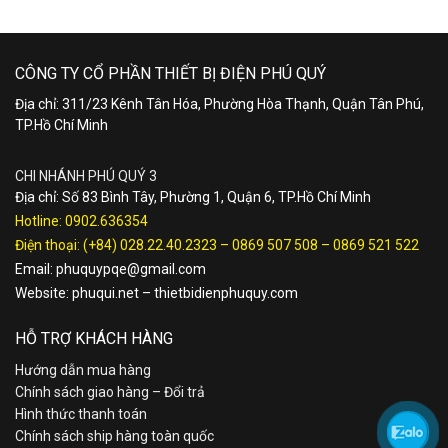
CÔNG TY CỔ PHẦN THIẾT BỊ ĐIỆN PHÚ QUÝ
Địa chỉ: 311/23 Kênh Tân Hóa, Phường Hòa Thạnh, Quận Tân Phú,
TP.Hồ Chí Minh
CHI NHÁNH PHÚ QUÝ 3
Địa chỉ: Số 83 Bình Tây, Phường 1, Quận 6, TP.Hồ Chí Minh
Hotline:
0902.636354
Điện thoại:
(+84) 028.22.40.2323
–
0869 507 508
–
0869 521 522
Email:
phuquypqe@gmail.com
Website:
phuqui.net
–
thietbidienphuquy.com
HỖ TRỢ KHÁCH HÀNG
Hướng dẫn mua hàng
Chính sách giao hàng – Đổi trả
Hình thức thanh toán
Chính sách ship hàng toàn quốc