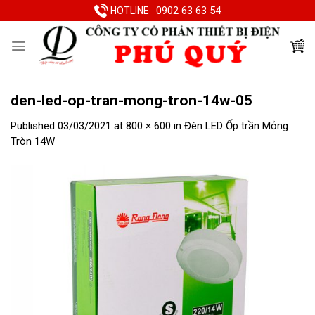
Skip
0902 63 63 54
HOTLINE
to
content
den-led-op-tran-mong-tron-14w-05
Published
03/03/2021
at
800 × 600
in
Đèn LED Ốp trần Mỏng
Tròn 14W