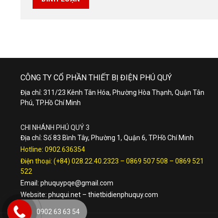
CÔNG TY CỔ PHẦN THIẾT BỊ ĐIỆN PHÚ QUÝ
Địa chỉ: 311/23 Kênh Tân Hóa, Phường Hòa Thạnh, Quận Tân
Phú, TP.Hồ Chí Minh
CHI NHÁNH PHÚ QUÝ 3
Địa chỉ: Số 83 Bình Tây, Phường 1, Quận 6, TP.Hồ Chí Minh
Hotline:
0902.636354
Điện thoại:
(+84) 028.22.40.2323
–
0869 507 508
–
0869 521
522
Email:
phuquypqe@gmail.com
Website:
phuqui.net
–
thietbidienphuquy.com
0902 63 63 54