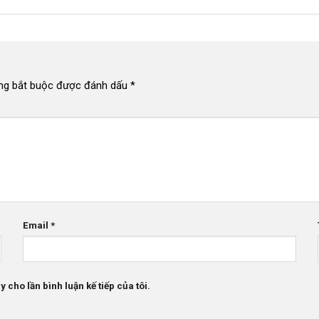
ng bắt buộc được đánh dấu
*
Email
*
 cho lần bình luận kế tiếp của tôi.