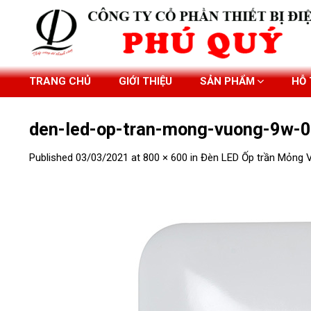
Skip
to
content
TRANG CHỦ
GIỚI THIỆU
SẢN PHẨM
HỖ
den-led-op-tran-mong-vuong-9w-
Published
03/03/2021
at
800 × 600
in
Đèn LED Ốp trần Mỏng