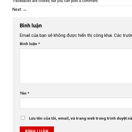
Trackbacks are closed, but you can
post a comment
.
Next
→
Bình luận
Email của bạn sẽ không được hiển thị công khai.
Các trườ
Bình luận
*
Tên
*
Lưu tên của tôi, email, và trang web trong trình duyệt này