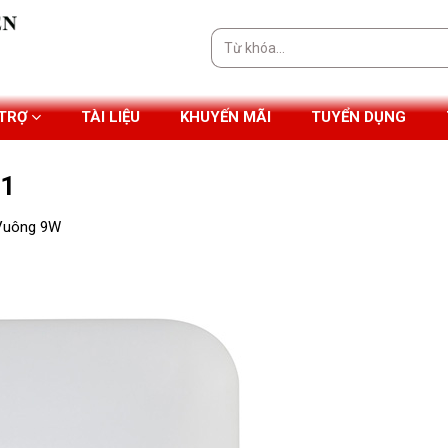
Tìm
kiếm:
 TRỢ
TÀI LIỆU
KHUYẾN MÃI
TUYỂN DỤNG
01
 Vuông 9W