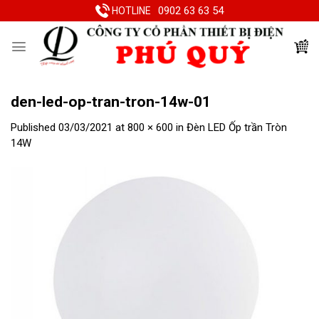
Skip
0902 63 63 54
HOTLINE
to
content
den-led-op-tran-tron-14w-01
Published
03/03/2021
at
800 × 600
in
Đèn LED Ốp trần Tròn
14W