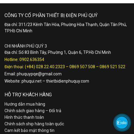
CÔNG TY CỔ PHẦN THIẾT BỊ ĐIỆN PHÚ QUÝ
Địa chỉ: 311/23 Kênh Tân Hóa, Phường Hòa Thạnh, Quận Tân Phú,
TP.Hồ Chí Minh
CHI NHÁNH PHÚ QUÝ 3
Địa chỉ: Số 83 Bình Tây, Phường 1, Quận 6, TP.Hồ Chí Minh
Hotline:
0902.636354
Điện thoại:
(+84) 028.22.40.2323
–
0869 507 508
–
0869 521 522
Email:
phuquypqe@gmail.com
Website:
phuqui.net
–
thietbidienphuquy.com
HỖ TRỢ KHÁCH HÀNG
Hướng dẫn mua hàng
Chính sách giao hàng – Đổi trả
Hình thức thanh toán
Chính sách ship hàng toàn quốc
Cam kết bảo mật thông tin