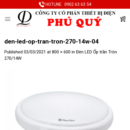
Skip
0902 63 63 54
HOTLINE
to
content
den-led-op-tran-tron-270-14w-04
Published
03/03/2021
at
800 × 600
in
Đèn LED Ốp trần Tròn
270/14W