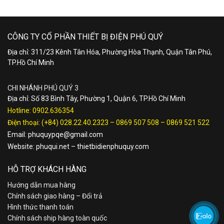
CÔNG TY CỔ PHẦN THIẾT BỊ ĐIỆN PHÚ QUÝ
Địa chỉ: 311/23 Kênh Tân Hóa, Phường Hòa Thạnh, Quận Tân Phú,
TP.Hồ Chí Minh
CHI NHÁNH PHÚ QUÝ 3
Địa chỉ: Số 83 Bình Tây, Phường 1, Quận 6, TP.Hồ Chí Minh
Hotline:
0902.636354
Điện thoại:
(+84) 028.22.40.2323
–
0869 507 508
–
0869 521 522
Email:
phuquypqe@gmail.com
Website:
phuqui.net
–
thietbidienphuquy.com
HỖ TRỢ KHÁCH HÀNG
Hướng dẫn mua hàng
Chính sách giao hàng – Đổi trả
Hình thức thanh toán
Chính sách ship hàng toàn quốc