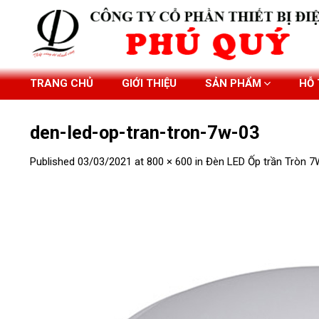
Skip
to
content
TRANG CHỦ
GIỚI THIỆU
SẢN PHẨM
HỖ
den-led-op-tran-tron-7w-03
Published
03/03/2021
at
800 × 600
in
Đèn LED Ốp trần Tròn 7