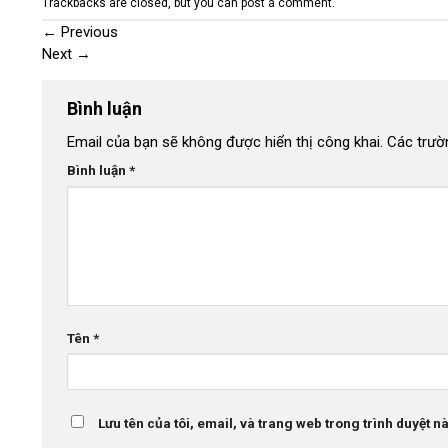
Trackbacks are closed, but you can
post a comment
.
←
Previous
Next
→
Bình luận
Email của bạn sẽ không được hiển thị công khai.
Các trườ
Bình luận
*
Tên
*
Lưu tên của tôi, email, và trang web trong trình duyệt này