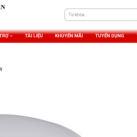
Tìm
kiếm:
 TRỢ
TÀI LIỆU
KHUYẾN MÃI
TUYỂN DỤNG
W