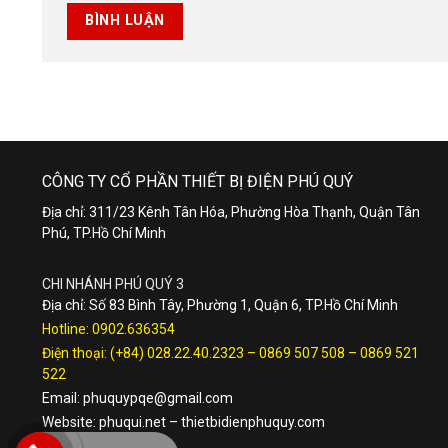
CÔNG TY CỔ PHẦN THIẾT BỊ ĐIỆN PHÚ QUÝ
Địa chỉ: 311/23 Kênh Tân Hóa, Phường Hòa Thạnh, Quận Tân
Phú, TP.Hồ Chí Minh
CHI NHÁNH PHÚ QUÝ 3
Địa chỉ: Số 83 Bình Tây, Phường 1, Quận 6, TP.Hồ Chí Minh
Hotline:
0902.636354
Điện thoại:
(+84) 028.22.40.2323
–
0869 507 508
–
0869 521
522
Email:
phuquypqe@gmail.com
Website:
phuqui.net
–
thietbidienphuquy.com