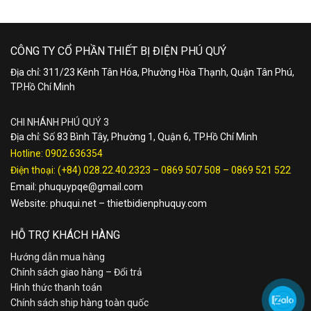
CÔNG TY CỔ PHẦN THIẾT BỊ ĐIỆN PHÚ QUÝ
Địa chỉ: 311/23 Kênh Tân Hóa, Phường Hòa Thạnh, Quận Tân Phú,
TP.Hồ Chí Minh
CHI NHÁNH PHÚ QUÝ 3
Địa chỉ: Số 83 Bình Tây, Phường 1, Quận 6, TP.Hồ Chí Minh
Hotline:
0902.636354
Điện thoại:
(+84) 028.22.40.2323
–
0869 507 508
–
0869 521 522
Email:
phuquypqe@gmail.com
Website:
phuqui.net
–
thietbidienphuquy.com
HỖ TRỢ KHÁCH HÀNG
Hướng dẫn mua hàng
Chính sách giao hàng – Đổi trả
Hình thức thanh toán
Chính sách ship hàng toàn quốc