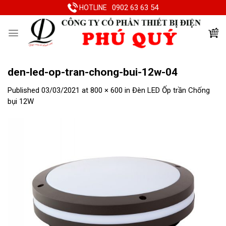
Skip
0902 63 63 54
HOTLINE
to
content
den-led-op-tran-chong-bui-12w-04
Published
03/03/2021
at
800 × 600
in
Đèn LED Ốp trần Chống
bụi 12W