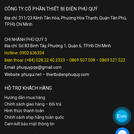
CÔNG TY CỔ PHẦN THIẾT BỊ ĐIỆN PHÚ QUÝ
Địa chỉ: 311/23 Kênh Tân Hóa, Phường Hòa Thạnh, Quận Tân Phú,
TP.Hồ Chí Minh
CHI NHÁNH PHÚ QUÝ 3
Địa chỉ: Số 83 Bình Tây, Phường 1, Quận 6, TP.Hồ Chí Minh
Hotline:
0902.636354
Điện thoại:
(+84) 028.22.40.2323
–
0869 507 508
–
0869 521 522
Email:
phuquypqe@gmail.com
Website:
phuqui.net
–
thietbidienphuquy.com
HỖ TRỢ KHÁCH HÀNG
Hướng dẫn mua hàng
Chính sách giao hàng – Đổi trả
Hình thức thanh toán
Chính sách ship hàng toàn quốc
Cam kết bảo mật thông tin