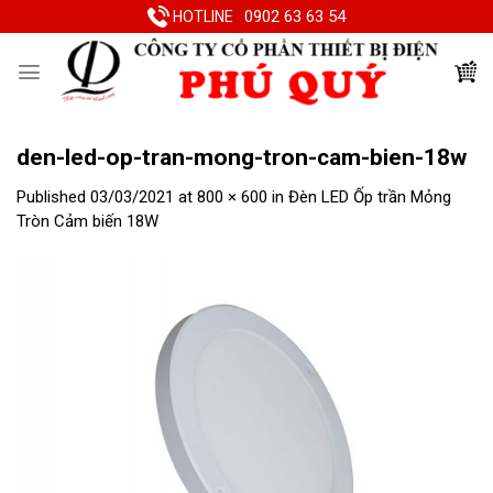
Skip
0902 63 63 54
HOTLINE
to
content
den-led-op-tran-mong-tron-cam-bien-18w
Published
03/03/2021
at
800 × 600
in
Đèn LED Ốp trần Mỏng
Tròn Cảm biến 18W