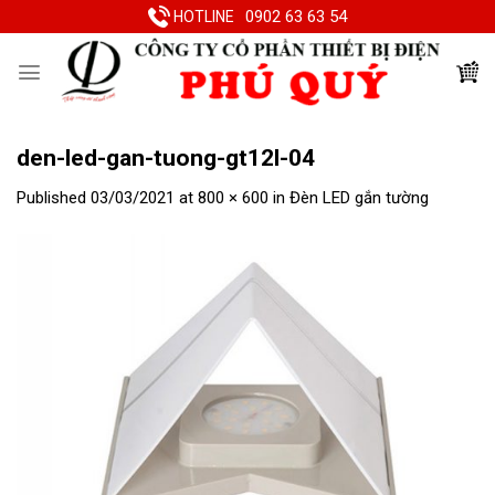
Skip
0902 63 63 54
HOTLINE
to
content
den-led-gan-tuong-gt12l-04
Published
03/03/2021
at
800 × 600
in
Đèn LED gắn tường