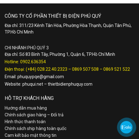
CÔNG TY CỔ PHẦN THIẾT BỊ ĐIỆN PHÚ QUÝ
Địa chỉ: 311/23 Kênh Tân Hóa, Phường Hòa Thạnh, Quận Tân Phú,
TP.Hồ Chí Minh
CHI NHÁNH PHÚ QUÝ 3
Địa chỉ: Số 83 Bình Tây, Phường 1, Quận 6, TP.Hồ Chí Minh
Hotline:
0902.636354
Điện thoại:
(+84) 028.22.40.2323
–
0869 507 508
–
0869 521 522
Email:
phuquypqe@gmail.com
Website:
phuqui.net
–
thietbidienphuquy.com
HỖ TRỢ KHÁCH HÀNG
Hướng dẫn mua hàng
Chính sách giao hàng – Đổi trả
Hình thức thanh toán
Chính sách ship hàng toàn quốc
Cam kết bảo mật thông tin