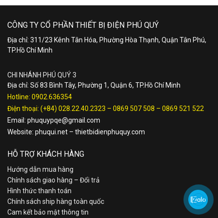
CÔNG TY CỔ PHẦN THIẾT BỊ ĐIỆN PHÚ QUÝ
Địa chỉ: 311/23 Kênh Tân Hóa, Phường Hòa Thạnh, Quận Tân Phú,
TP.Hồ Chí Minh
CHI NHÁNH PHÚ QUÝ 3
Địa chỉ: Số 83 Bình Tây, Phường 1, Quận 6, TP.Hồ Chí Minh
Hotline:
0902.636354
Điện thoại:
(+84) 028.22.40.2323
–
0869 507 508
–
0869 521 522
Email:
phuquypqe@gmail.com
Website:
phuqui.net
–
thietbidienphuquy.com
HỖ TRỢ KHÁCH HÀNG
Hướng dẫn mua hàng
Chính sách giao hàng – Đổi trả
Hình thức thanh toán
Chính sách ship hàng toàn quốc
Cam kết bảo mật thông tin