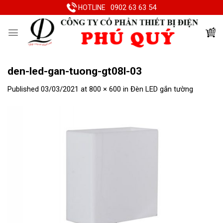
Skip
0902 63 63 54
HOTLINE
to
content
den-led-gan-tuong-gt08l-03
Published
03/03/2021
at
800 × 600
in
Đèn LED gắn tường