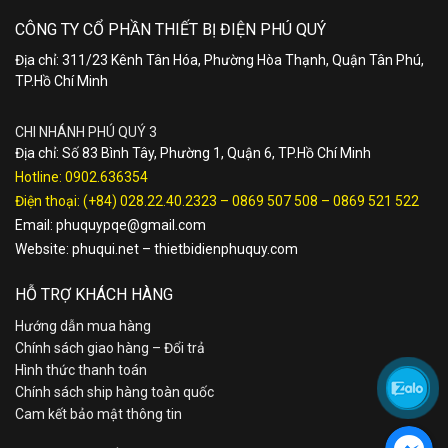
CÔNG TY CỔ PHẦN THIẾT BỊ ĐIỆN PHÚ QUÝ
Địa chỉ: 311/23 Kênh Tân Hóa, Phường Hòa Thạnh, Quận Tân Phú,
TP.Hồ Chí Minh
CHI NHÁNH PHÚ QUÝ 3
Địa chỉ: Số 83 Bình Tây, Phường 1, Quận 6, TP.Hồ Chí Minh
Hotline:
0902.636354
Điện thoại:
(+84) 028.22.40.2323
–
0869 507 508
–
0869 521 522
Email:
phuquypqe@gmail.com
Website:
phuqui.net
–
thietbidienphuquy.com
HỖ TRỢ KHÁCH HÀNG
Hướng dẫn mua hàng
Chính sách giao hàng – Đổi trả
Hình thức thanh toán
Chính sách ship hàng toàn quốc
Cam kết bảo mật thông tin