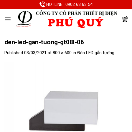
Skip
0902 63 63 54
HOTLINE
to
content
den-led-gan-tuong-gt08l-06
Published
03/03/2021
at
800 × 600
in
Đèn LED gắn tường