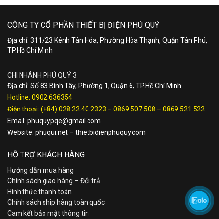
CÔNG TY CỔ PHẦN THIẾT BỊ ĐIỆN PHÚ QUÝ
Địa chỉ: 311/23 Kênh Tân Hóa, Phường Hòa Thạnh, Quận Tân Phú,
TP.Hồ Chí Minh
CHI NHÁNH PHÚ QUÝ 3
Địa chỉ: Số 83 Bình Tây, Phường 1, Quận 6, TP.Hồ Chí Minh
Hotline:
0902.636354
Điện thoại:
(+84) 028.22.40.2323
–
0869 507 508
–
0869 521 522
Email:
phuquypqe@gmail.com
Website:
phuqui.net
–
thietbidienphuquy.com
HỖ TRỢ KHÁCH HÀNG
Hướng dẫn mua hàng
Chính sách giao hàng – Đổi trả
Hình thức thanh toán
Chính sách ship hàng toàn quốc
Cam kết bảo mật thông tin