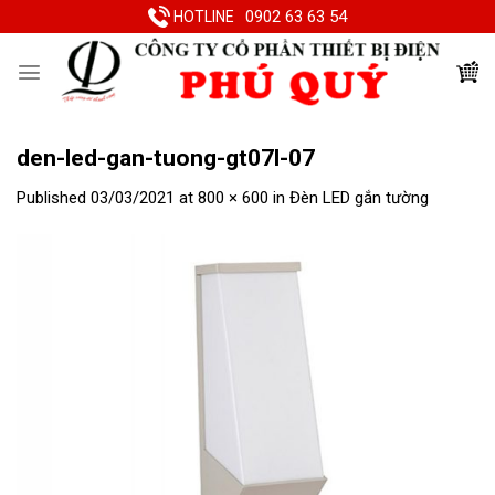
Skip
0902 63 63 54
HOTLINE
to
content
den-led-gan-tuong-gt07l-07
Published
03/03/2021
at
800 × 600
in
Đèn LED gắn tường