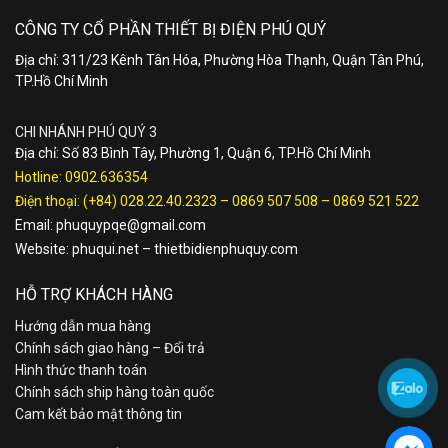
CÔNG TY CỔ PHẦN THIẾT BỊ ĐIỆN PHÚ QUÝ
Địa chỉ: 311/23 Kênh Tân Hóa, Phường Hòa Thạnh, Quận Tân Phú,
TP.Hồ Chí Minh
CHI NHÁNH PHÚ QUÝ 3
Địa chỉ: Số 83 Bình Tây, Phường 1, Quận 6, TP.Hồ Chí Minh
Hotline:
0902.636354
Điện thoại:
(+84) 028.22.40.2323
–
0869 507 508
–
0869 521 522
Email:
phuquypqe@gmail.com
Website:
phuqui.net
–
thietbidienphuquy.com
HỖ TRỢ KHÁCH HÀNG
Hướng dẫn mua hàng
Chính sách giao hàng – Đổi trả
Hình thức thanh toán
Chính sách ship hàng toàn quốc
Cam kết bảo mật thông tin