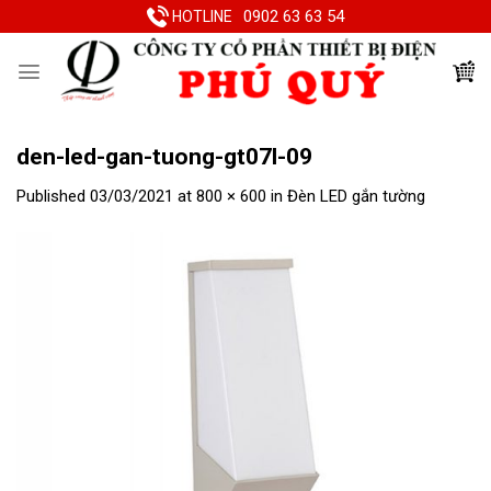
Skip
0902 63 63 54
HOTLINE
to
content
den-led-gan-tuong-gt07l-09
Published
03/03/2021
at
800 × 600
in
Đèn LED gắn tường