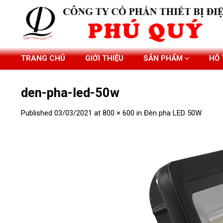
Skip
to
content
TRANG CHỦ
GIỚI THIỆU
SẢN PHẨM
HỖ
den-pha-led-50w
Published
03/03/2021
at
800 × 600
in
Đèn pha LED 50W