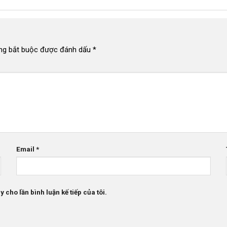
ng bắt buộc được đánh dấu
*
Email
*
 cho lần bình luận kế tiếp của tôi.