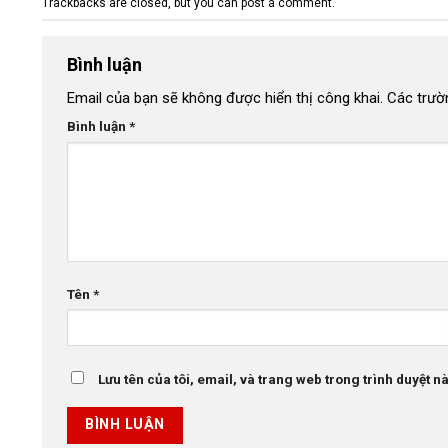
Trackbacks are closed, but you can
post a comment
.
Bình luận
Email của bạn sẽ không được hiển thị công khai.
Các trườ
Bình luận
*
Tên
*
Lưu tên của tôi, email, và trang web trong trình duyệt này