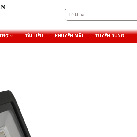
Tìm
kiếm:
 TRỢ
TÀI LIỆU
KHUYẾN MÃI
TUYỂN DỤNG