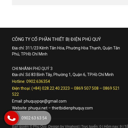
CÔNG TY CỔ PHẦN THIẾT BỊ ĐIỆN PHÚ QUÝ
Địa chỉ: 311/23 Kênh Tân Hóa, Phường Hòa Thạnh, Quận Tân
Phú, TP.Hồ Chí Minh
CHI NHÁNH PHÚ QUÝ 3
Địa chỉ: Số 83 Bình Tây, Phường 1, Quận 6, TP.Hồ Chí Minh
Hotline:
0902.636354
Điện thoại:
(+84) 028.22.40.2323
–
0869 507 508
–
0869 521
522
Email:
phuquypqe@gmail.com
Website:
phuqui.net
–
thietbidienphuquy.com
0902 63 63 54
Bản quyền © Phú Quý. Design by Vinahost
| Trực tuyến: 0 | Hôm nay: 9 | 