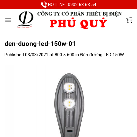
Skip
0902 63 63 54
HOTLINE
to
content
den-duong-led-150w-01
Published
03/03/2021
at
800 × 600
in
Đèn đường LED 150W