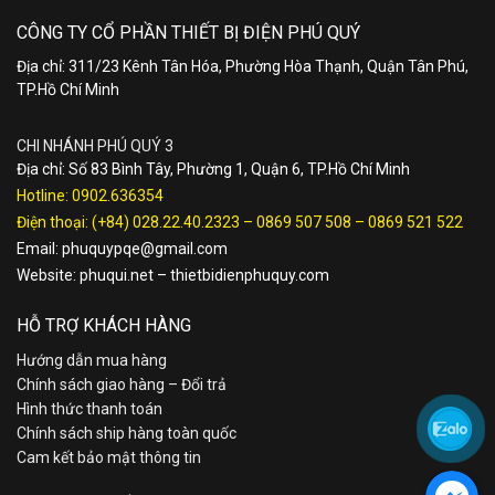
CÔNG TY CỔ PHẦN THIẾT BỊ ĐIỆN PHÚ QUÝ
Địa chỉ: 311/23 Kênh Tân Hóa, Phường Hòa Thạnh, Quận Tân Phú,
TP.Hồ Chí Minh
CHI NHÁNH PHÚ QUÝ 3
Địa chỉ: Số 83 Bình Tây, Phường 1, Quận 6, TP.Hồ Chí Minh
Hotline:
0902.636354
Điện thoại:
(+84) 028.22.40.2323
–
0869 507 508
–
0869 521 522
Email:
phuquypqe@gmail.com
Website:
phuqui.net
–
thietbidienphuquy.com
HỖ TRỢ KHÁCH HÀNG
Hướng dẫn mua hàng
Chính sách giao hàng – Đổi trả
Hình thức thanh toán
Chính sách ship hàng toàn quốc
Cam kết bảo mật thông tin