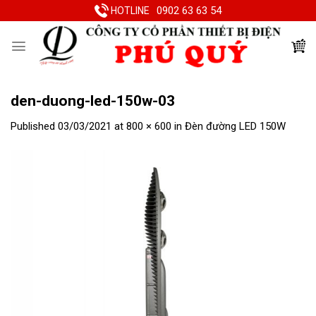
Skip
0902 63 63 54
HOTLINE
to
content
den-duong-led-150w-03
Published
03/03/2021
at
800 × 600
in
Đèn đường LED 150W