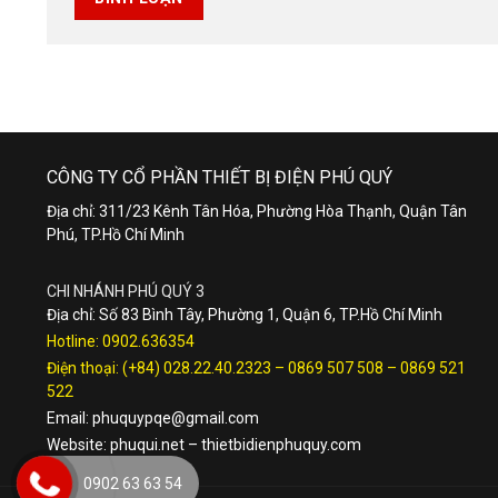
CÔNG TY CỔ PHẦN THIẾT BỊ ĐIỆN PHÚ QUÝ
Địa chỉ: 311/23 Kênh Tân Hóa, Phường Hòa Thạnh, Quận Tân
Phú, TP.Hồ Chí Minh
CHI NHÁNH PHÚ QUÝ 3
Địa chỉ: Số 83 Bình Tây, Phường 1, Quận 6, TP.Hồ Chí Minh
Hotline:
0902.636354
Điện thoại:
(+84) 028.22.40.2323
–
0869 507 508
–
0869 521
522
Email:
phuquypqe@gmail.com
Website:
phuqui.net
–
thietbidienphuquy.com
0902 63 63 54