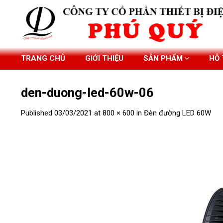
Skip
to
content
TRANG CHỦ
GIỚI THIỆU
SẢN PHẨM
HỖ
den-duong-led-60w-06
Published
03/03/2021
at
800 × 600
in
Đèn đường LED 60W