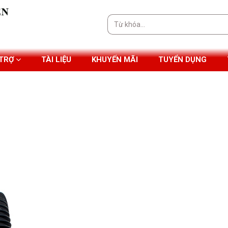
Tìm
kiếm:
 TRỢ
TÀI LIỆU
KHUYẾN MÃI
TUYỂN DỤNG