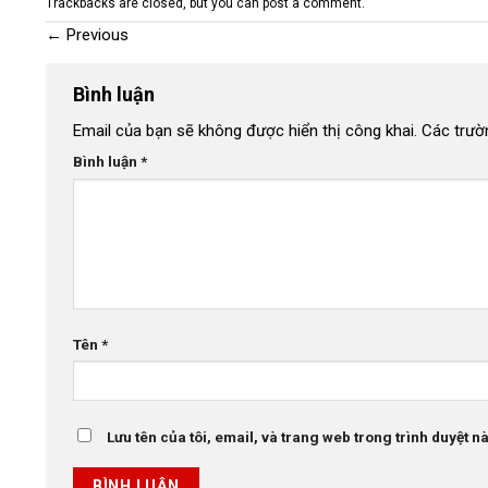
Trackbacks are closed, but you can
post a comment
.
←
Previous
Bình luận
Email của bạn sẽ không được hiển thị công khai.
Các trườ
Bình luận
*
Tên
*
Lưu tên của tôi, email, và trang web trong trình duyệt này