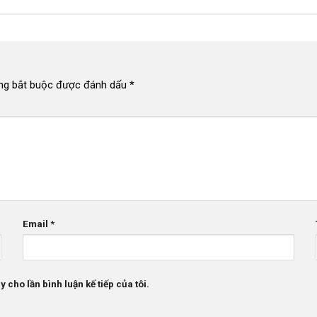
ng bắt buộc được đánh dấu
*
Email
*
 cho lần bình luận kế tiếp của tôi.