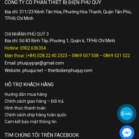
CÔNG TY CỔ PHẦN THIẾT BỊ ĐIỆN PHÚ QUÝ
Địa chỉ: 311/23 Kênh Tân Hóa, Phường Hòa Thạnh, Quận Tân Phú,
TP.Hồ Chí Minh
CHI NHÁNH PHÚ QUÝ 3
Địa chỉ: Số 83 Bình Tây, Phường 1, Quận 6, TP.Hồ Chí Minh
Hotline:
0902.636354
Điện thoại:
(+84) 028.22.40.2323
–
0869 507 508
–
0869 521 522
Email:
phuquypqe@gmail.com
Website:
phuqui.net
–
thietbidienphuquy.com
HỖ TRỢ KHÁCH HÀNG
Hướng dẫn mua hàng
Chính sách giao hàng – Đổi trả
Hình thức thanh toán
Chính sách ship hàng toàn quốc
Cam kết bảo mật thông tin
TÌM CHÚNG TÔI TRÊN FACEBOOK