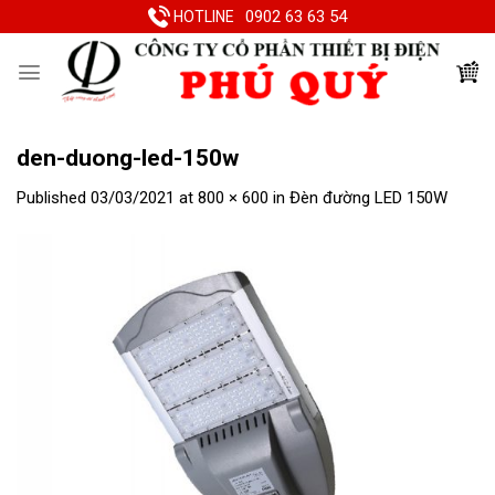
Skip
0902 63 63 54
HOTLINE
to
content
den-duong-led-150w
Published
03/03/2021
at
800 × 600
in
Đèn đường LED 150W