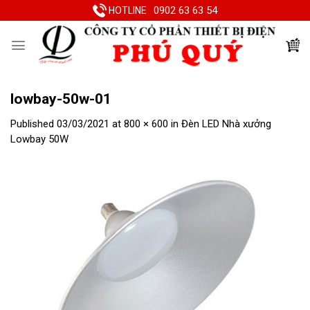
Skip
0902 63 63 54
HOTLINE
to
content
lowbay-50w-01
Published
03/03/2021
at
800 × 600
in
Đèn LED Nhà xưởng
Lowbay 50W