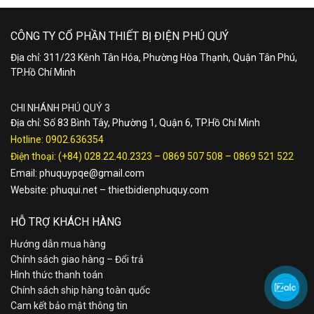
CÔNG TY CỔ PHẦN THIẾT BỊ ĐIỆN PHÚ QUÝ
Địa chỉ: 311/23 Kênh Tân Hóa, Phường Hòa Thạnh, Quận Tân Phú,
TP.Hồ Chí Minh
CHI NHÁNH PHÚ QUÝ 3
Địa chỉ: Số 83 Bình Tây, Phường 1, Quận 6, TP.Hồ Chí Minh
Hotline:
0902.636354
Điện thoại:
(+84) 028.22.40.2323
–
0869 507 508
–
0869 521 522
Email:
phuquypqe@gmail.com
Website:
phuqui.net
–
thietbidienphuquy.com
HỖ TRỢ KHÁCH HÀNG
Hướng dẫn mua hàng
Chính sách giao hàng – Đổi trả
Hình thức thanh toán
Chính sách ship hàng toàn quốc
Cam kết bảo mật thông tin