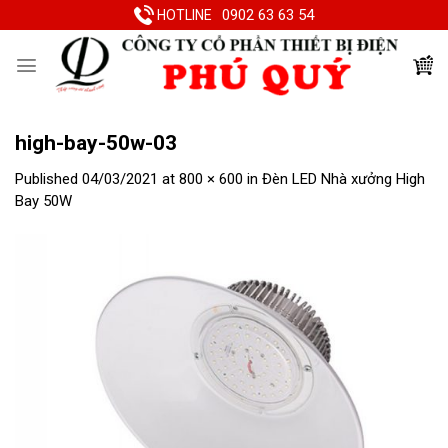
Skip
0902 63 63 54
HOTLINE
to
content
high-bay-50w-03
Published
04/03/2021
at
800 × 600
in
Đèn LED Nhà xưởng High
Bay 50W