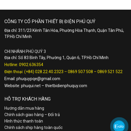
CÔNG TY CỔ PHẦN THIẾT BỊ ĐIỆN PHÚ QUÝ
Địa chỉ: 311/23 Kênh Tân Hóa, Phường Hòa Thạnh, Quận Tân Phú,
TP.Hồ Chí Minh
CHI NHÁNH PHÚ QUÝ 3
Địa chỉ: Số 83 Bình Tây, Phường 1, Quận 6, TP.Hồ Chí Minh
Hotline:
0902.636354
Điện thoại:
(+84) 028.22.40.2323
–
0869 507 508
–
0869 521 522
Email:
phuquypqe@gmail.com
Website:
phuqui.net
–
thietbidienphuquy.com
HỖ TRỢ KHÁCH HÀNG
Hướng dẫn mua hàng
Chính sách giao hàng – Đổi trả
Hình thức thanh toán
Chính sách ship hàng toàn quốc