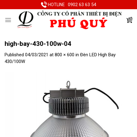
Skip
0902 63 63 54
HOTLINE
to
content
high-bay-430-100w-04
Published
04/03/2021
at
800 × 600
in
Đèn LED High Bay
430/100W