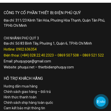
CÔNG TY CỔ PHẦN THIẾT BỊ ĐIỆN PHÚ QUÝ
Địa chỉ: 311/23 Kênh Tân Hóa, Phường Hòa Thạnh, Quận Tân Phú,
TP.Hồ Chí Minh
CHI NHÁNH PHÚ QUÝ 3
Địa chỉ: Số 83 Bình Tây, Phường 1, Quận 6, TP.Hồ Chí Minh
Hotline:
0902.636354
Điện thoại:
(+84) 028.22.40.2323
–
0869 507 508
–
0869 521 522
Email:
phuquypqe@gmail.com
Website:
phuqui.net
–
thietbidienphuquy.com
HỖ TRỢ KHÁCH HÀNG
Hướng dẫn mua hàng
Chính sách giao hàng – Đổi trả
Hình thức thanh toán
Chính sách ship hàng toàn quốc
Cam kết bảo mật thông tin