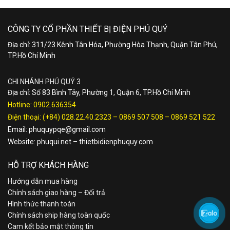
CÔNG TY CỔ PHẦN THIẾT BỊ ĐIỆN PHÚ QUÝ
Địa chỉ: 311/23 Kênh Tân Hóa, Phường Hòa Thạnh, Quận Tân Phú,
TP.Hồ Chí Minh
CHI NHÁNH PHÚ QUÝ 3
Địa chỉ: Số 83 Bình Tây, Phường 1, Quận 6, TP.Hồ Chí Minh
Hotline:
0902.636354
Điện thoại:
(+84) 028.22.40.2323
–
0869 507 508
–
0869 521 522
Email:
phuquypqe@gmail.com
Website:
phuqui.net
–
thietbidienphuquy.com
HỖ TRỢ KHÁCH HÀNG
Hướng dẫn mua hàng
Chính sách giao hàng – Đổi trả
Hình thức thanh toán
Chính sách ship hàng toàn quốc
Cam kết bảo mật thông tin