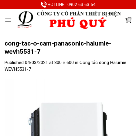
Skip
0902 63 63 54
HOTLINE
to
content
cong-tac-o-cam-panasonic-halumie-
wevh5531-7
Published
04/03/2021
at
800 × 600
in
Công tắc dòng Halumie
WEVH5531-7