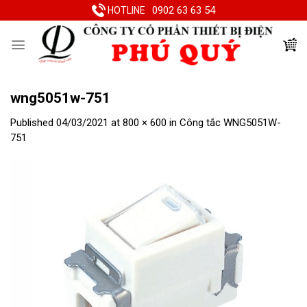
Skip
0902 63 63 54
HOTLINE
to
content
wng5051w-751
Published
04/03/2021
at
800 × 600
in
Công tắc WNG5051W-
751