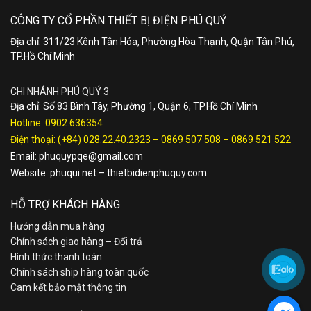
CÔNG TY CỔ PHẦN THIẾT BỊ ĐIỆN PHÚ QUÝ
Địa chỉ: 311/23 Kênh Tân Hóa, Phường Hòa Thạnh, Quận Tân Phú,
TP.Hồ Chí Minh
CHI NHÁNH PHÚ QUÝ 3
Địa chỉ: Số 83 Bình Tây, Phường 1, Quận 6, TP.Hồ Chí Minh
Hotline:
0902.636354
Điện thoại:
(+84) 028.22.40.2323
–
0869 507 508
–
0869 521 522
Email:
phuquypqe@gmail.com
Website:
phuqui.net
–
thietbidienphuquy.com
HỖ TRỢ KHÁCH HÀNG
Hướng dẫn mua hàng
Chính sách giao hàng – Đổi trả
Hình thức thanh toán
Chính sách ship hàng toàn quốc
Cam kết bảo mật thông tin