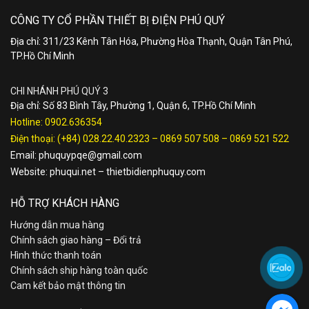
CÔNG TY CỔ PHẦN THIẾT BỊ ĐIỆN PHÚ QUÝ
Địa chỉ: 311/23 Kênh Tân Hóa, Phường Hòa Thạnh, Quận Tân Phú,
TP.Hồ Chí Minh
CHI NHÁNH PHÚ QUÝ 3
Địa chỉ: Số 83 Bình Tây, Phường 1, Quận 6, TP.Hồ Chí Minh
Hotline:
0902.636354
Điện thoại:
(+84) 028.22.40.2323
–
0869 507 508
–
0869 521 522
Email:
phuquypqe@gmail.com
Website:
phuqui.net
–
thietbidienphuquy.com
HỖ TRỢ KHÁCH HÀNG
Hướng dẫn mua hàng
Chính sách giao hàng – Đổi trả
Hình thức thanh toán
Chính sách ship hàng toàn quốc
Cam kết bảo mật thông tin