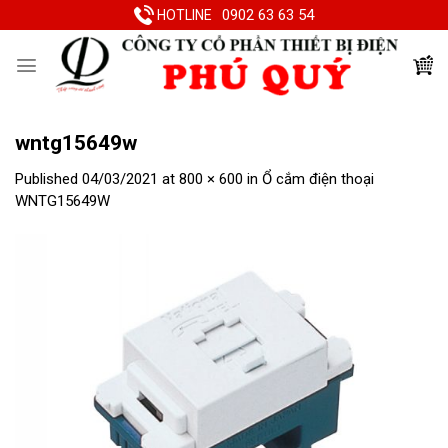
Skip
0902 63 63 54
HOTLINE
to
content
wntg15649w
Published
04/03/2021
at
800 × 600
in
Ổ cắm điện thoại
WNTG15649W