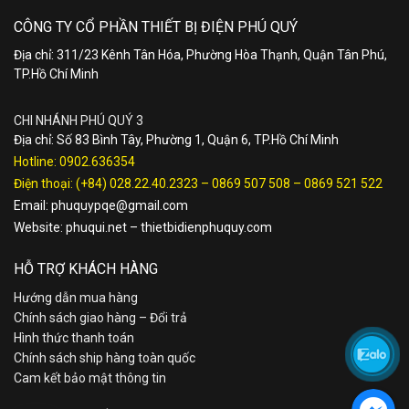
CÔNG TY CỔ PHẦN THIẾT BỊ ĐIỆN PHÚ QUÝ
Địa chỉ: 311/23 Kênh Tân Hóa, Phường Hòa Thạnh, Quận Tân Phú,
TP.Hồ Chí Minh
CHI NHÁNH PHÚ QUÝ 3
Địa chỉ: Số 83 Bình Tây, Phường 1, Quận 6, TP.Hồ Chí Minh
Hotline:
0902.636354
Điện thoại:
(+84) 028.22.40.2323
–
0869 507 508
–
0869 521 522
Email:
phuquypqe@gmail.com
Website:
phuqui.net
–
thietbidienphuquy.com
HỖ TRỢ KHÁCH HÀNG
Hướng dẫn mua hàng
Chính sách giao hàng – Đổi trả
Hình thức thanh toán
Chính sách ship hàng toàn quốc
Cam kết bảo mật thông tin