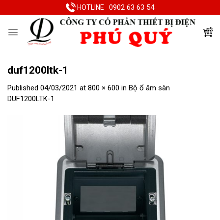
Skip
0902 63 63 54
HOTLINE
to
content
duf1200ltk-1
Published
04/03/2021
at
800 × 600
in
Bộ ổ âm sàn
DUF1200LTK-1