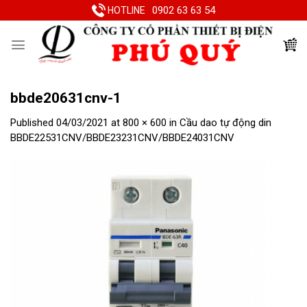
Skip
0902 63 63 54
HOTLINE
to
content
bbde20631cnv-1
Published
04/03/2021
at
800 × 600
in
Cầu dao tự động din
BBDE22531CNV/BBDE23231CNV/BBDE24031CNV