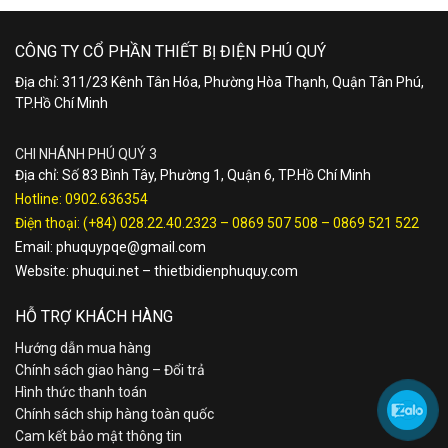
CÔNG TY CỔ PHẦN THIẾT BỊ ĐIỆN PHÚ QUÝ
Địa chỉ: 311/23 Kênh Tân Hóa, Phường Hòa Thạnh, Quận Tân Phú,
TP.Hồ Chí Minh
CHI NHÁNH PHÚ QUÝ 3
Địa chỉ: Số 83 Bình Tây, Phường 1, Quận 6, TP.Hồ Chí Minh
Hotline:
0902.636354
Điện thoại:
(+84) 028.22.40.2323
–
0869 507 508
–
0869 521 522
Email:
phuquypqe@gmail.com
Website:
phuqui.net
–
thietbidienphuquy.com
HỖ TRỢ KHÁCH HÀNG
Hướng dẫn mua hàng
Chính sách giao hàng – Đổi trả
Hình thức thanh toán
Chính sách ship hàng toàn quốc
Cam kết bảo mật thông tin