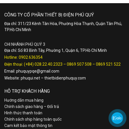
CÔNG TY CỔ PHẦN THIẾT BỊ ĐIỆN PHÚ QUÝ
Địa chỉ: 311/23 Kênh Tân Hóa, Phường Hòa Thạnh, Quận Tân Phú,
TP.Hồ Chí Minh
CHI NHÁNH PHÚ QUÝ 3
Địa chỉ: Số 83 Bình Tây, Phường 1, Quận 6, TP.Hồ Chí Minh
Hotline:
0902.636354
Điện thoại:
(+84) 028.22.40.2323
–
0869 507 508
–
0869 521 522
Email:
phuquypqe@gmail.com
Website:
phuqui.net
–
thietbidienphuquy.com
HỖ TRỢ KHÁCH HÀNG
Hướng dẫn mua hàng
Chính sách giao hàng – Đổi trả
Hình thức thanh toán
Chính sách ship hàng toàn quốc
Cam kết bảo mật thông tin