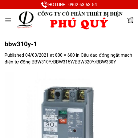
Skip
0902 63 63 54
HOTLINE
to
content
bbw310y-1
Published
04/03/2021
at
800 × 600
in
Cầu dao đóng ngắt mạch
điện tự động BBW310Y/BBW315Y/BBW320Y/BBW330Y