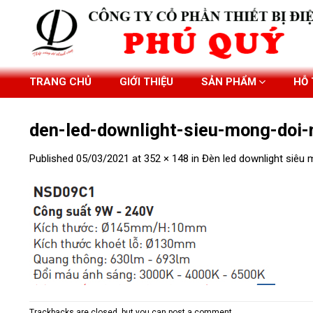
Skip
to
content
TRANG CHỦ
GIỚI THIỆU
SẢN PHẨM
HỖ
den-led-downlight-sieu-mong-do
Published
05/03/2021
at
352 × 148
in
Đèn led downlight siê
Trackbacks are closed, but you can
post a comment
.