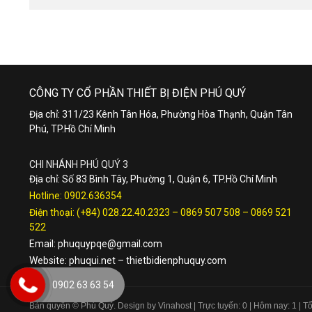
CÔNG TY CỔ PHẦN THIẾT BỊ ĐIỆN PHÚ QUÝ
Địa chỉ: 311/23 Kênh Tân Hóa, Phường Hòa Thạnh, Quận Tân
Phú, TP.Hồ Chí Minh
CHI NHÁNH PHÚ QUÝ 3
Địa chỉ: Số 83 Bình Tây, Phường 1, Quận 6, TP.Hồ Chí Minh
Hotline:
0902.636354
Điện thoại:
(+84) 028.22.40.2323
–
0869 507 508
–
0869 521
522
Email:
phuquypqe@gmail.com
Website:
phuqui.net
–
thietbidienphuquy.com
0902 63 63 54
Bản quyền © Phú Quý. Design by Vinahost
| Trực tuyến: 0 | Hôm nay: 1 | 