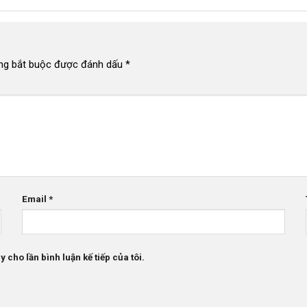
ng bắt buộc được đánh dấu
*
Email
*
 cho lần bình luận kế tiếp của tôi.