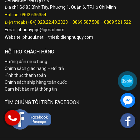
CHI NHÁNH PHÚ QUÝ 3
Địa chỉ: Số 83 Bình Tây, Phường 1, Quận 6, TP.Hồ Chí Minh
Hotline:
0902.636354
Điện thoại:
(+84) 028.22.40.2323
–
0869 507 508
–
0869 521 522
Email:
phuquypqe@gmail.com
Website:
phuqui.net
–
thietbidienphuquy.com
HỖ TRỢ KHÁCH HÀNG
Hướng dẫn mua hàng
Chính sách giao hàng – Đổi trả
Hình thức thanh toán
Chính sách ship hàng toàn quốc
Cam kết bảo mật thông tin
TÌM CHÚNG TÔI TRÊN FACEBOOK