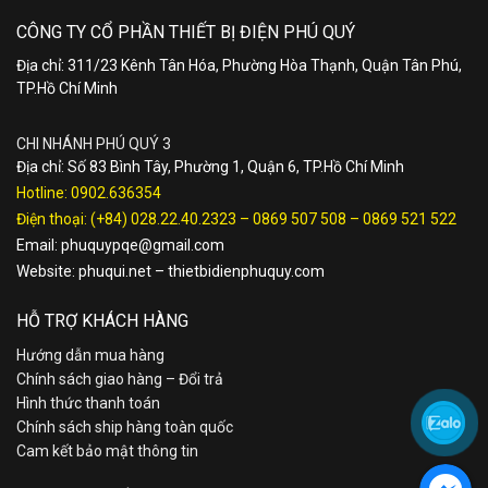
CÔNG TY CỔ PHẦN THIẾT BỊ ĐIỆN PHÚ QUÝ
Địa chỉ: 311/23 Kênh Tân Hóa, Phường Hòa Thạnh, Quận Tân Phú,
TP.Hồ Chí Minh
CHI NHÁNH PHÚ QUÝ 3
Địa chỉ: Số 83 Bình Tây, Phường 1, Quận 6, TP.Hồ Chí Minh
Hotline:
0902.636354
Điện thoại:
(+84) 028.22.40.2323
–
0869 507 508
–
0869 521 522
Email:
phuquypqe@gmail.com
Website:
phuqui.net
–
thietbidienphuquy.com
HỖ TRỢ KHÁCH HÀNG
Hướng dẫn mua hàng
Chính sách giao hàng – Đổi trả
Hình thức thanh toán
Chính sách ship hàng toàn quốc
Cam kết bảo mật thông tin