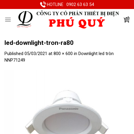
Skip
0902 63 63 54
HOTLINE
to
content
led-downlight-tron-ra80
Published
05/03/2021
at
800 × 600
in
Downlight led tròn
NNP71249