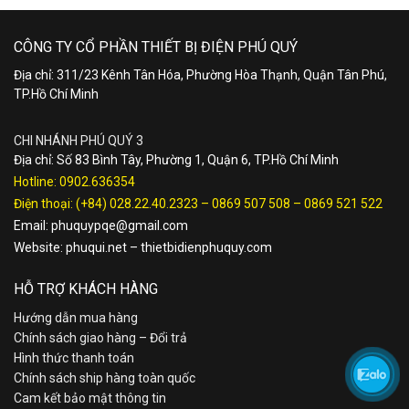
CÔNG TY CỔ PHẦN THIẾT BỊ ĐIỆN PHÚ QUÝ
Địa chỉ: 311/23 Kênh Tân Hóa, Phường Hòa Thạnh, Quận Tân Phú,
TP.Hồ Chí Minh
CHI NHÁNH PHÚ QUÝ 3
Địa chỉ: Số 83 Bình Tây, Phường 1, Quận 6, TP.Hồ Chí Minh
Hotline:
0902.636354
Điện thoại:
(+84) 028.22.40.2323
–
0869 507 508
–
0869 521 522
Email:
phuquypqe@gmail.com
Website:
phuqui.net
–
thietbidienphuquy.com
HỖ TRỢ KHÁCH HÀNG
Hướng dẫn mua hàng
Chính sách giao hàng – Đổi trả
Hình thức thanh toán
Chính sách ship hàng toàn quốc
Cam kết bảo mật thông tin