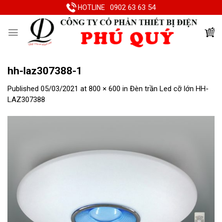
Skip
0902 63 63 54
HOTLINE
to
content
hh-laz307388-1
Published
05/03/2021
at
800 × 600
in
Đèn trần Led cỡ lớn HH-
LAZ307388