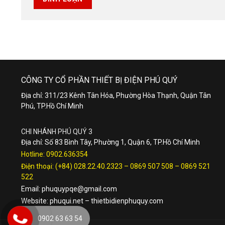
CÔNG TY CỔ PHẦN THIẾT BỊ ĐIỆN PHÚ QUÝ
Địa chỉ: 311/23 Kênh Tân Hóa, Phường Hòa Thạnh, Quận Tân
Phú, TP.Hồ Chí Minh
CHI NHÁNH PHÚ QUÝ 3
Địa chỉ: Số 83 Bình Tây, Phường 1, Quận 6, TP.Hồ Chí Minh
Hotline:
0902.636354
Điện thoại:
(+84) 028.22.40.2323
–
0869 507 508
–
0869 521
522
Email:
phuquypqe@gmail.com
Website:
phuqui.net
–
thietbidienphuquy.com
0902 63 63 54