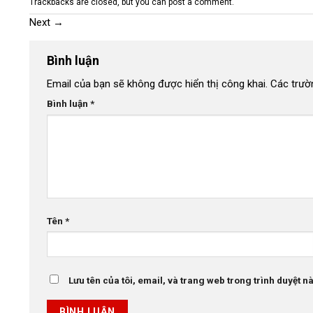
Trackbacks are closed, but you can
post a comment
.
Next
→
Bình luận
Email của bạn sẽ không được hiển thị công khai.
Các trườ
Bình luận
*
Tên
*
Lưu tên của tôi, email, và trang web trong trình duyệt này