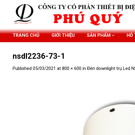
Skip
to
content
TRANG CHỦ
GIỚI THIỆU
SẢN PHẨM
HỖ
nsdl2236-73-1
Published
05/03/2021
at
800 × 600
in
Đèn downlight trụ Led