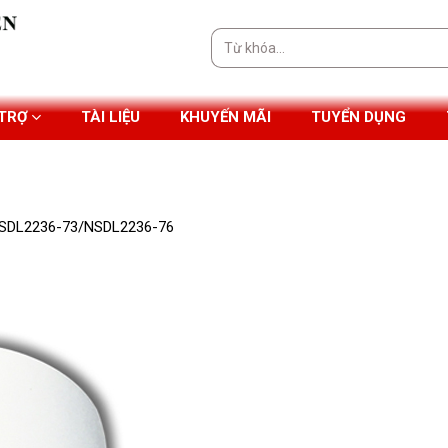
Tìm
kiếm:
 TRỢ
TÀI LIỆU
KHUYẾN MÃI
TUYỂN DỤNG
 NSDL2236-73/NSDL2236-76