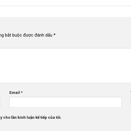
ng bắt buộc được đánh dấu
*
Email
*
 cho lần bình luận kế tiếp của tôi.