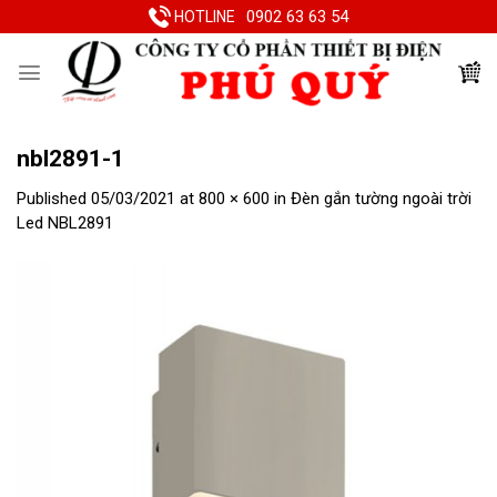
Skip
0902 63 63 54
HOTLINE
to
content
nbl2891-1
Published
05/03/2021
at
800 × 600
in
Đèn gắn tường ngoài trời
Led NBL2891