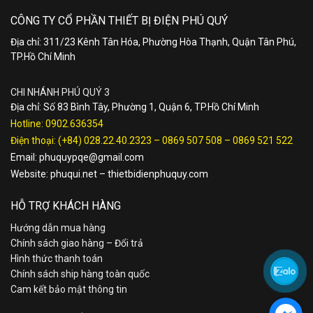
CÔNG TY CỔ PHẦN THIẾT BỊ ĐIỆN PHÚ QUÝ
Địa chỉ: 311/23 Kênh Tân Hóa, Phường Hòa Thạnh, Quận Tân Phú,
TP.Hồ Chí Minh
CHI NHÁNH PHÚ QUÝ 3
Địa chỉ: Số 83 Bình Tây, Phường 1, Quận 6, TP.Hồ Chí Minh
Hotline:
0902.636354
Điện thoại:
(+84) 028.22.40.2323
–
0869 507 508
–
0869 521 522
Email:
phuquypqe@gmail.com
Website:
phuqui.net
–
thietbidienphuquy.com
HỖ TRỢ KHÁCH HÀNG
Hướng dẫn mua hàng
Chính sách giao hàng – Đổi trả
Hình thức thanh toán
Chính sách ship hàng toàn quốc
Cam kết bảo mật thông tin