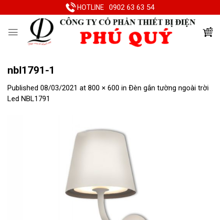
Skip
0902 63 63 54
HOTLINE
to
content
nbl1791-1
Published
08/03/2021
at
800 × 600
in
Đèn gắn tường ngoài trời
Led NBL1791