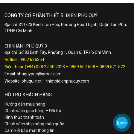
CÔNG TY CỔ PHẦN THIẾT BỊ ĐIỆN PHÚ QUÝ
Địa chỉ: 311/23 Kênh Tân Hóa, Phường Hòa Thạnh, Quận Tân Phú,
TP.Hồ Chí Minh
CHI NHÁNH PHÚ QUÝ 3
Địa chỉ: Số 83 Bình Tây, Phường 1, Quận 6, TP.Hồ Chí Minh
Hotline:
0902.636354
Điện thoại:
(+84) 028.22.40.2323
–
0869 507 508
–
0869 521 522
Email:
phuquypqe@gmail.com
Website:
phuqui.net
–
thietbidienphuquy.com
HỖ TRỢ KHÁCH HÀNG
Hướng dẫn mua hàng
Chính sách giao hàng – Đổi trả
Hình thức thanh toán
Chính sách ship hàng toàn quốc
Cam kết bảo mật thông tin