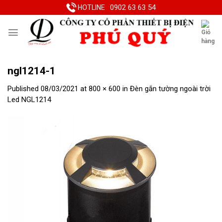
Skip
0902 63 63 54
HOTLINE
to
content
ngl1214-1
Published
08/03/2021
at
800 × 600
in
Đèn gắn tường ngoài trời
Led NGL1214