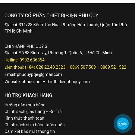
CÔNG TY CỔ PHẦN THIẾT BỊ ĐIỆN PHÚ QUÝ
Địa chỉ: 311/23 Kênh Tân Hóa, Phường Hòa Thạnh, Quận Tân Phú,
TP.Hồ Chí Minh
CHI NHÁNH PHÚ QUÝ 3
Địa chỉ: Số 83 Bình Tây, Phường 1, Quận 6, TP.Hồ Chí Minh
Hotline:
0902.636354
Điện thoại:
(+84) 028.22.40.2323
–
0869 507 508
–
0869 521 522
Email:
phuquypqe@gmail.com
Website:
phuqui.net
–
thietbidienphuquy.com
HỖ TRỢ KHÁCH HÀNG
Hướng dẫn mua hàng
Chính sách giao hàng – Đổi trả
Hình thức thanh toán
Chính sách ship hàng toàn quốc
Cam kết bảo mật thông tin