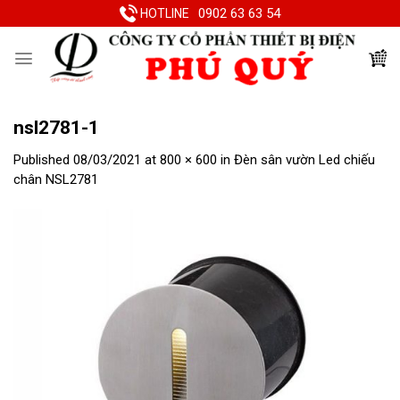
Skip
0902 63 63 54
HOTLINE
to
content
nsl2781-1
Published
08/03/2021
at
800 × 600
in
Đèn sân vườn Led chiếu
chân NSL2781