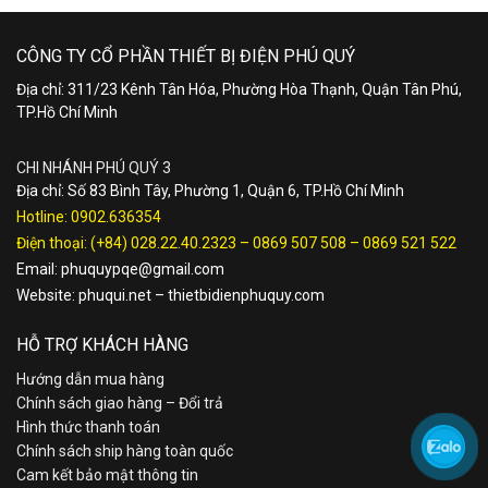
CÔNG TY CỔ PHẦN THIẾT BỊ ĐIỆN PHÚ QUÝ
Địa chỉ: 311/23 Kênh Tân Hóa, Phường Hòa Thạnh, Quận Tân Phú,
TP.Hồ Chí Minh
CHI NHÁNH PHÚ QUÝ 3
Địa chỉ: Số 83 Bình Tây, Phường 1, Quận 6, TP.Hồ Chí Minh
Hotline:
0902.636354
Điện thoại:
(+84) 028.22.40.2323
–
0869 507 508
–
0869 521 522
Email:
phuquypqe@gmail.com
Website:
phuqui.net
–
thietbidienphuquy.com
HỖ TRỢ KHÁCH HÀNG
Hướng dẫn mua hàng
Chính sách giao hàng – Đổi trả
Hình thức thanh toán
Chính sách ship hàng toàn quốc
Cam kết bảo mật thông tin