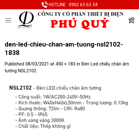
Skip
0902 63 63 54
HOTLINE
to
content
den-led-chieu-chan-am-tuong-nsl2102-
1838
Published
08/03/2021
at
450 × 183
in
Đèn Led chiếu chân âm
tường NSL2102