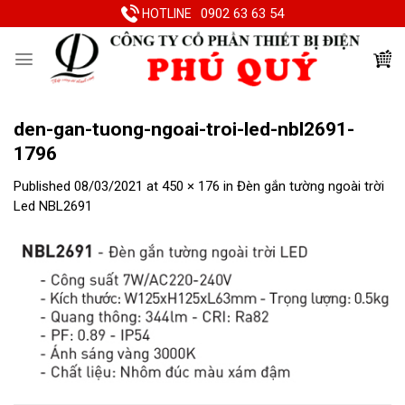
Skip
0902 63 63 54
HOTLINE
to
content
den-gan-tuong-ngoai-troi-led-nbl2691-
1796
Published
08/03/2021
at
450 × 176
in
Đèn gắn tường ngoài trời
Led NBL2691