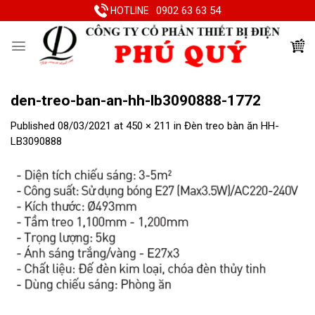
Skip
0902 63 63 54
HOTLINE
to
content
den-treo-ban-an-hh-lb3090888-1772
Published
08/03/2021
at
450 × 211
in
Đèn treo bàn ăn HH-
LB3090888