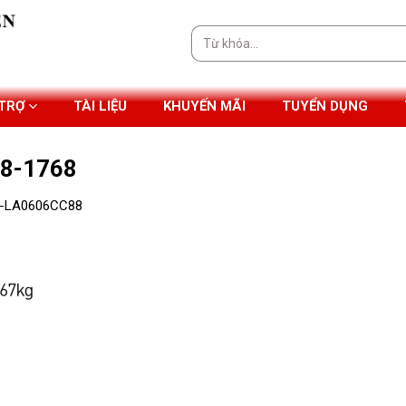
Tìm
kiếm:
 TRỢ
TÀI LIỆU
KHUYẾN MÃI
TUYỂN DỤNG
88-1768
HH-LA0606CC88