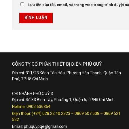
Lưu tên của tôi, email, và trang web trong trình duyệt này
CÔNG TY CỔ PHẦN THIẾT BỊ ĐIỆN PHÚ QUÝ
Địa chỉ: 311/23 Kênh Tân Hóa, Phường Hòa Thạnh, Quận Tân
Phú, TP.Hồ Chí Minh
CHI NHÁNH PHÚ QUÝ 3
Địa chỉ: Số 83 Bình Tây, Phường 1, Quận 6, TP.Hồ Chí Minh
Hotline:
0902.636354
Điện thoại:
(+84) 028.22.40.2323
–
0869 507 508
–
0869 521
522
Email:
phuquypqe@gmail.com