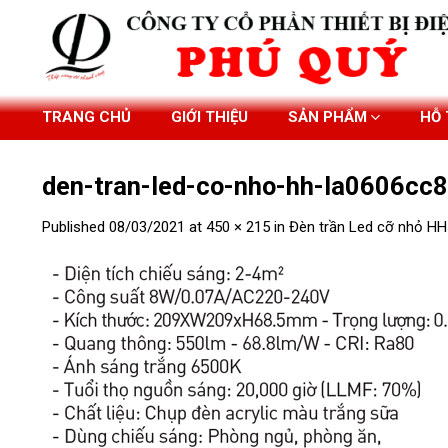
Skip
to
content
TRANG CHỦ
GIỚI THIỆU
SẢN PHẨM
HỖ
den-tran-led-co-nho-hh-la0606cc
Published
08/03/2021
at
450 × 215
in
Đèn trần Led cỡ nhỏ 